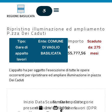
Ripristino illuminazione ed ampliamento
P.zza Dei Caduti
Importo
Tipo:
Ente: COMUNE
Scaduto
€
Gare di
DI VAGLIO
da: 275
55.777,56
appalto
BASILICATA
mesi
lavori
L’appalto ha per oggetto l’esecuzione di tutte le opere
occorrenti per ripristinare ed ampliare illuminazione in piazza
Dei Caduti
Inizio
Data
Scadenza:
Numero
Data
Importo
Categorie
presentazione
di
21/08/2003
atto:
atto:
oneri
lavori (DPR