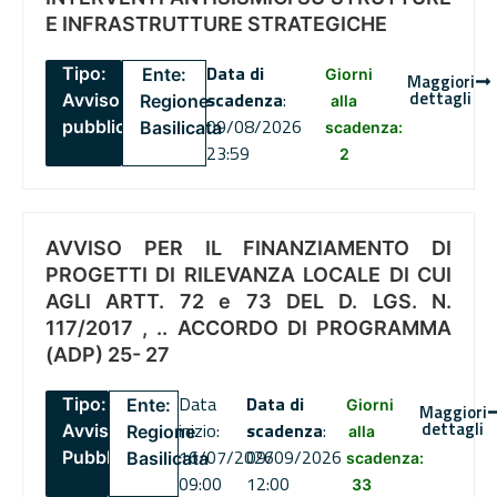
E INFRASTRUTTURE STRATEGICHE
Data di
Tipo:
Ente:
Giorni
Maggiori
dettagli
scadenza
:
Avviso
Regione
alla
09/08/2026
pubblico
Basilicata
scadenza:
23:59
2
AVVISO PER IL FINANZIAMENTO DI
PROGETTI DI RILEVANZA LOCALE DI CUI
AGLI ARTT. 72 e 73 DEL D. LGS. N.
117/2017 , .. ACCORDO DI PROGRAMMA
(ADP) 25- 27
Data
Data di
Tipo:
Ente:
Giorni
Maggiori
dettagli
inizio:
scadenza
:
Avviso
Regione
alla
16/07/2026
09/09/2026
Pubblico
Basilicata
scadenza:
09:00
12:00
33