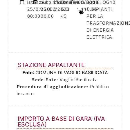
istanze:
pubblicazione:
11:00
Delibera
23/06/2003
sicurezza:
2000): OG10
25/07/2003
25/07/2003
G.C.
1.115,55
- IMPIANTI
00:00
00:00
45
PER LA
TRASFORMAZIONE
DI ENERGIA
ELETTRICA
STAZIONE APPALTANTE
Ente
: COMUNE DI VAGLIO BASILICATA
Sede Ente
: Vaglio Basilicata
Procedura di aggiudicazione
: Pubblico
incanto
IMPORTO A BASE DI GARA (IVA
ESCLUSA)