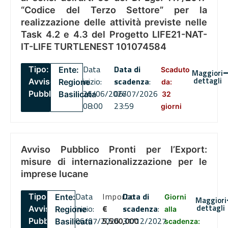
“Codice del Terzo Settore” per la
realizzazione delle attività previste nelle
Task 4.2 e 4.3 del Progetto LIFE21-NAT-
IT-LIFE TURTLENEST 101074584
Data
Data di
Tipo:
Ente:
Scaduto
Maggiori
dettagli
inizio:
scadenza
:
Avviso
Regione
da:
26/06/2026
06/07/2026
Pubblico
Basilicata
32
08:00
23:59
giorni
Avviso Pubblico Pronti per l’Export:
misure di internazionalizzazione per le
imprese lucane
Data
Importo
Data di
Tipo:
Ente:
Giorni
Maggiori
dettagli
inizio:
€
scadenza
:
Avviso
Regione
alla
06/07/2026
5,500,000
31/12/2027
Pubblico
Basilicata
scadenza: