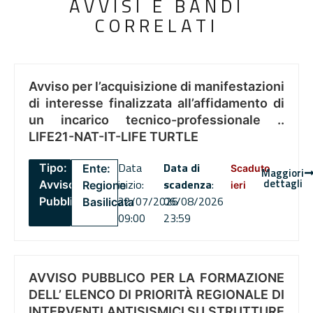
AVVISI E BANDI
CORRELATI
Avviso per l’acquisizione di manifestazioni
di interesse finalizzata all’affidamento di
un incarico tecnico-professionale ..
LIFE21-NAT-IT-LIFE TURTLE
Data
Data di
Tipo:
Ente:
Scaduto
Maggiori
dettagli
inizio:
scadenza
:
Avviso
Regione
ieri
22/07/2026
06/08/2026
Pubblico
Basilicata
09:00
23:59
AVVISO PUBBLICO PER LA FORMAZIONE
DELL’ ELENCO DI PRIORITÀ REGIONALE DI
INTERVENTI ANTISISMICI SU STRUTTURE