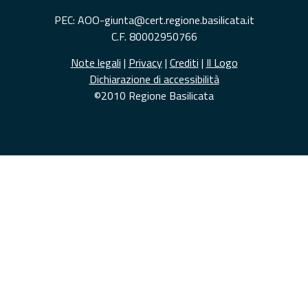
PEC: AOO-giunta@cert.regione.basilicata.it
C.F. 80002950766
Note legali
|
Privacy
|
Crediti
|
Il Logo
Dichiarazione di accessibilità
©2010 Regione Basilicata