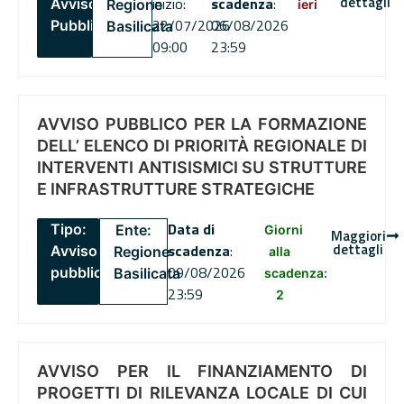
dettagli
inizio:
scadenza
:
Avviso
Regione
ieri
22/07/2026
06/08/2026
Pubblico
Basilicata
09:00
23:59
AVVISO PUBBLICO PER LA FORMAZIONE
DELL’ ELENCO DI PRIORITÀ REGIONALE DI
INTERVENTI ANTISISMICI SU STRUTTURE
E INFRASTRUTTURE STRATEGICHE
Data di
Tipo:
Ente:
Giorni
Maggiori
dettagli
scadenza
:
Avviso
Regione
alla
09/08/2026
pubblico
Basilicata
scadenza:
23:59
2
AVVISO PER IL FINANZIAMENTO DI
PROGETTI DI RILEVANZA LOCALE DI CUI