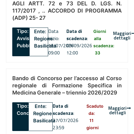
AGLI ARTT. 72 e 73 DEL D. LGS. N.
117/2017 , .. ACCORDO DI PROGRAMMA
(ADP) 25- 27
Data
Data di
Tipo:
Ente:
Giorni
Maggiori
dettagli
inizio:
scadenza
:
Avviso
Regione
alla
16/07/2026
09/09/2026
Pubblico
Basilicata
scadenza:
09:00
12:00
33
Bando di Concorso per l’accesso al Corso
regionale di Formazione Specifica in
Medicina Generale – triennio 2026/2029
Data di
Tipo:
Ente:
Scaduto
Maggiori
dettagli
scadenza
:
Concorsi
Regione
da:
27/07/2026
Basilicata
11
23:59
giorni