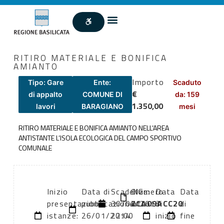
RITIRO MATERIALE E BONIFICA
AMIANTO
Importo
Tipo: Gare
Ente:
Scaduto
€
di appalto
COMUNE DI
da: 159
1.350,00
lavori
BARAGIANO
mesi
RITIRO MATERIALE E BONIFICA AMIANTO NELL’AREA
ANTISTANTE L’ISOLA ECOLOGICA DEL CAMPO SPORTIVO
COMUNALE
Inizio
Data di
Scadenza:
CIG:
Numero
Data
Data
presentazione
pubblicazione:
30/04/2013
ZCA09ACC20
atto:
di
di
istanze:
26/01/2014
22:00
inizio
fine