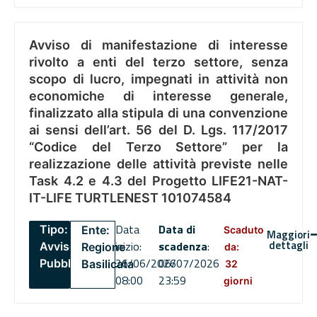
Avviso di manifestazione di interesse
rivolto a enti del terzo settore, senza
scopo di lucro, impegnati in attività non
economiche di interesse generale,
finalizzato alla stipula di una convenzione
ai sensi dell’art. 56 del D. Lgs. 117/2017
“Codice del Terzo Settore” per la
realizzazione delle attività previste nelle
Task 4.2 e 4.3 del Progetto LIFE21-NAT-
IT-LIFE TURTLENEST 101074584
Data
Data di
Tipo:
Ente:
Scaduto
Maggiori
dettagli
inizio:
scadenza
:
Avviso
Regione
da:
26/06/2026
06/07/2026
Pubblico
Basilicata
32
08:00
23:59
giorni