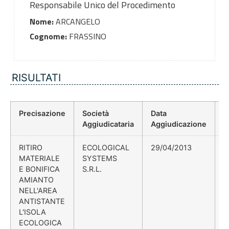
Responsabile Unico del Procedimento
Nome:
ARCANGELO
Cognome:
FRASSINO
RISULTATI
Precisazione
Società
Data
P
Aggiudicataria
Aggiudicazione
D
RITIRO
ECOLOGICAL
29/04/2013
MATERIALE
SYSTEMS
E BONIFICA
S.R.L.
AMIANTO
NELL'AREA
ANTISTANTE
L'ISOLA
ECOLOGICA