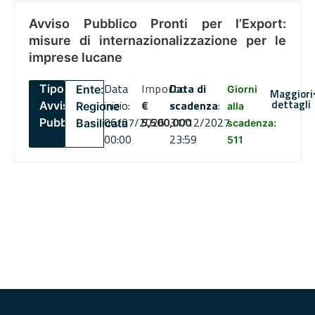
Avviso Pubblico Pronti per l’Export:
misure di internazionalizzazione per le
imprese lucane
Data
Importo
Data di
Tipo:
Ente:
Giorni
Maggiori
dettagli
inizio:
€
scadenza
:
Avviso
Regione
alla
06/07/2026
5,500,000
31/12/2027
Pubblico
Basilicata
scadenza:
00:00
23:59
511