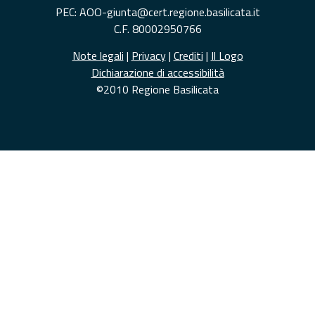
PEC: AOO-giunta@cert.regione.basilicata.it
C.F. 80002950766
Note legali
|
Privacy
|
Crediti
|
Il Logo
Dichiarazione di accessibilità
©2010 Regione Basilicata