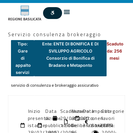
Servizio consulenza brokeraggio
Tipo:
Ente: ENTE DI BONIFICA E DI
Scaduto
Gare
SVILUPPO AGRICOLO
da: 256
di
Consorzio di Bonifica di
mesi
appalto
Bradano e Metaponto
servizi
servizio di consulenza e brokeraggio assicurativo
Inizio
Data
Scadenza:
Numero
Data
Importo
Categorie
presentazione
di
29/03/2005
atto:
atto:
oneri
lavori
istanze:
pubblicazione:
11:00
Deliberazione
31/01/2005
sicurezza:
(DPR
28/02/2005
28/02/2005
86
0
2000):