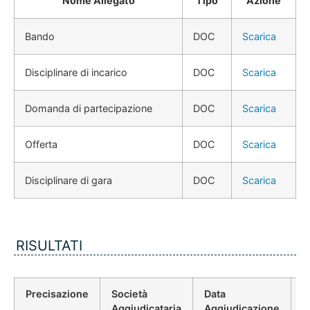
Nome Allegato
Tipo
Azione
Bando
DOC
Scarica
Disciplinare di incarico
DOC
Scarica
Domanda di partecipazione
DOC
Scarica
Offerta
DOC
Scarica
Disciplinare di gara
DOC
Scarica
RISULTATI
Precisazione
Società
Data
P
Aggiudicataria
Aggiudicazione
D