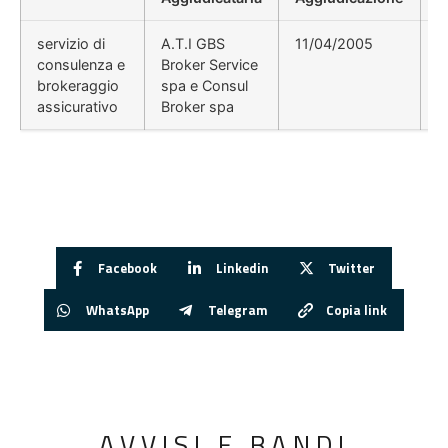
servizio di
A.T.I GBS
11/04/2005
D
consulenza e
Broker Service
brokeraggio
spa e Consul
assicurativo
Broker spa
Facebook
Linkedin
Twitter
WhatsApp
Telegram
Copia link
AVVISI E BANDI