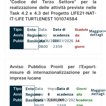
“Codice del Terzo Settore” per la
realizzazione delle attività previste nelle
Task 4.2 e 4.3 del Progetto LIFE21-NAT-
IT-LIFE TURTLENEST 101074584
Data
Data di
Tipo:
Ente:
Scaduto
Maggiori
dettagli
inizio:
scadenza
:
Avviso
Regione
da:
26/06/2026
06/07/2026
Pubblico
Basilicata
34
08:00
23:59
giorni
Avviso Pubblico Pronti per l’Export:
misure di internazionalizzazione per le
imprese lucane
Data
Importo
Data di
Tipo:
Ente:
Giorni
Maggiori
dettagli
inizio:
€
scadenza
:
Avviso
Regione
alla
06/07/2026
5,500,000
31/12/2027
Pubblico
Basilicata
scadenza:
00:00
23:59
509