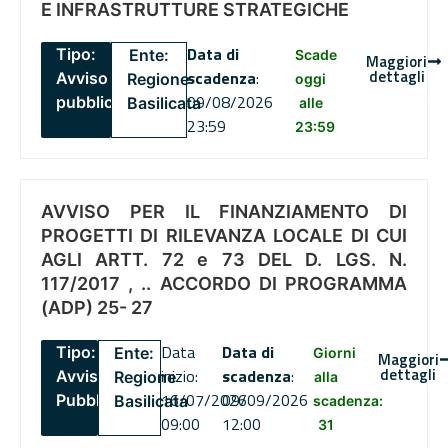
E INFRASTRUTTURE STRATEGICHE
Data di
Tipo:
Ente:
Scade
Maggiori
dettagli
scadenza
:
Avviso
Regione
oggi
09/08/2026
pubblico
Basilicata
alle
23:59
23:59
AVVISO PER IL FINANZIAMENTO DI
PROGETTI DI RILEVANZA LOCALE DI CUI
AGLI ARTT. 72 e 73 DEL D. LGS. N.
117/2017 , .. ACCORDO DI PROGRAMMA
(ADP) 25- 27
Data
Data di
Tipo:
Ente:
Giorni
Maggiori
dettagli
inizio:
scadenza
:
Avviso
Regione
alla
16/07/2026
09/09/2026
Pubblico
Basilicata
scadenza:
09:00
12:00
31