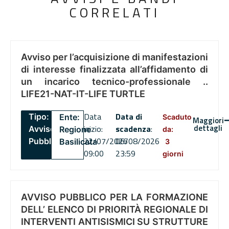
CORRELATI
Avviso per l’acquisizione di manifestazioni
di interesse finalizzata all’affidamento di
un incarico tecnico-professionale ..
LIFE21-NAT-IT-LIFE TURTLE
Data
Data di
Tipo:
Ente:
Scaduto
Maggiori
dettagli
inizio:
scadenza
:
Avviso
Regione
da:
22/07/2026
06/08/2026
Pubblico
Basilicata
3
09:00
23:59
giorni
AVVISO PUBBLICO PER LA FORMAZIONE
DELL’ ELENCO DI PRIORITÀ REGIONALE DI
INTERVENTI ANTISISMICI SU STRUTTURE