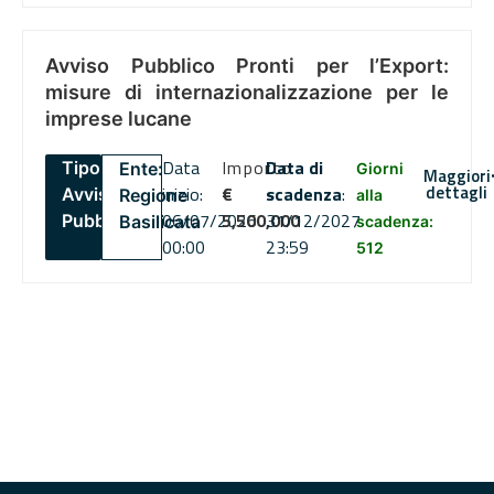
Avviso Pubblico Pronti per l’Export:
misure di internazionalizzazione per le
imprese lucane
Data
Importo
Data di
Tipo:
Ente:
Giorni
Maggiori
dettagli
inizio:
€
scadenza
:
Avviso
Regione
alla
06/07/2026
5,500,000
31/12/2027
Pubblico
Basilicata
scadenza:
00:00
23:59
512