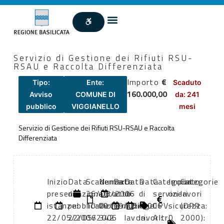
Servizio di Gestione dei Rifiuti RSU-
RSAU e Raccolta Differenziata
Importo
€
Tipo:
Ente:
Scaduto
160.000,00
Avviso
COMUNE DI
da: 241
pubblico
VIGGIANELLO
mesi
Servizio di Gestione dei Rifiuti RSU-RSAU e Raccolta
Differenziata
Inizio
Data
Scadenza:
Numero
Data
Data
Data
Categoria
Importo
Categorie
presentazione
di
26/06/2006
atto:
atto:
di
di
servizi
oneri
lavori
istanze:
pubblicazione:
10:00
Determ.Dirig.
19/05/2006
inizio
fine
CPV:
sicurezza:
(DPR
22/05/2006
22/05/2006
342
lavori:
lavori:
Altri
0
2000):