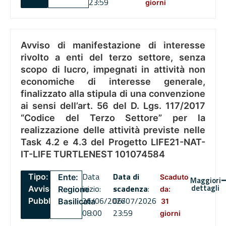
23:59
giorni
Avviso di manifestazione di interesse
rivolto a enti del terzo settore, senza
scopo di lucro, impegnati in attività non
economiche di interesse generale,
finalizzato alla stipula di una convenzione
ai sensi dell’art. 56 del D. Lgs. 117/2017
“Codice del Terzo Settore” per la
realizzazione delle attività previste nelle
Task 4.2 e 4.3 del Progetto LIFE21-NAT-
IT-LIFE TURTLENEST 101074584
Data
Data di
Tipo:
Ente:
Scaduto
Maggiori
dettagli
inizio:
scadenza
:
Avviso
Regione
da:
26/06/2026
06/07/2026
Pubblico
Basilicata
31
08:00
23:59
giorni