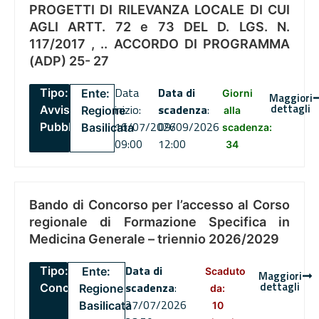
PROGETTI DI RILEVANZA LOCALE DI CUI
AGLI ARTT. 72 e 73 DEL D. LGS. N.
117/2017 , .. ACCORDO DI PROGRAMMA
(ADP) 25- 27
Data
Data di
Tipo:
Ente:
Giorni
Maggiori
dettagli
inizio:
scadenza
:
Avviso
Regione
alla
16/07/2026
09/09/2026
Pubblico
Basilicata
scadenza:
09:00
12:00
34
Bando di Concorso per l’accesso al Corso
regionale di Formazione Specifica in
Medicina Generale – triennio 2026/2029
Data di
Tipo:
Ente:
Scaduto
Maggiori
dettagli
scadenza
:
Concorsi
Regione
da:
27/07/2026
Basilicata
10