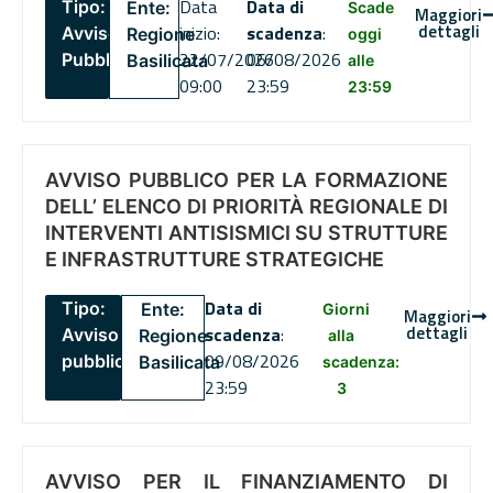
Data
Data di
Tipo:
Ente:
Scade
Maggiori
dettagli
inizio:
scadenza
:
Avviso
Regione
oggi
22/07/2026
06/08/2026
Pubblico
Basilicata
alle
09:00
23:59
23:59
AVVISO PUBBLICO PER LA FORMAZIONE
DELL’ ELENCO DI PRIORITÀ REGIONALE DI
INTERVENTI ANTISISMICI SU STRUTTURE
E INFRASTRUTTURE STRATEGICHE
Data di
Tipo:
Ente:
Giorni
Maggiori
dettagli
scadenza
:
Avviso
Regione
alla
09/08/2026
pubblico
Basilicata
scadenza:
23:59
3
AVVISO PER IL FINANZIAMENTO DI