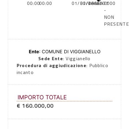
00:00
00:00
01/07/2006
30/06/2007
servizi
0000
-
NON
PRESENTE
Ente
: COMUNE DI VIGGIANELLO
Sede Ente
: Viggianello
Procedura di aggiudicazione
: Pubblico
incanto
IMPORTO TOTALE
€ 160.000,00