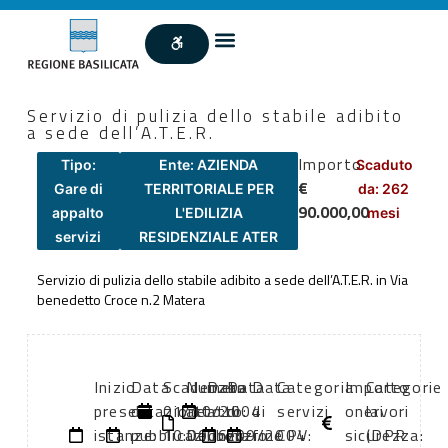
Servizio di pulizia dello stabile adibito
a sede dell’A.T.E.R.
Importo
Tipo:
Ente: AZIENDA
Scaduto
€
Gare di
TERRITORIALE PER
da: 262
90.000,00
appalto
L'EDILIZIA
mesi
servizi
RESIDENZIALE ATER
Servizio di pulizia dello stabile adibito a sede dell’A.T.E.R. in Via
benedetto Croce n.2 Matera
Inizio
Data
Scadenza:
Numero
Data
Data
Data
Categoria
Importo
Categorie
presentazione
di
01/10/2004
atto:
atto:
di
di
servizi
oneri
lavori
istanze:
pubblicazione:
10:00
Delibera
06/09/2004
inizio
fine
CPV:
sicurezza:
(DPR