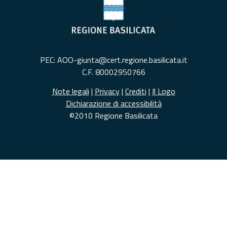
PEC: AOO-giunta@cert.regione.basilicata.it
C.F. 80002950766
Note legali
|
Privacy
|
Crediti
|
Il Logo
Dichiarazione di accessibilità
©2010 Regione Basilicata