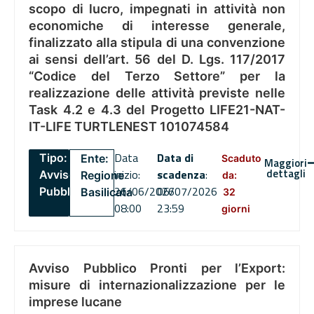
scopo di lucro, impegnati in attività non
economiche di interesse generale,
finalizzato alla stipula di una convenzione
ai sensi dell’art. 56 del D. Lgs. 117/2017
“Codice del Terzo Settore” per la
realizzazione delle attività previste nelle
Task 4.2 e 4.3 del Progetto LIFE21-NAT-
IT-LIFE TURTLENEST 101074584
Data
Data di
Tipo:
Ente:
Scaduto
Maggiori
dettagli
inizio:
scadenza
:
Avviso
Regione
da:
26/06/2026
06/07/2026
Pubblico
Basilicata
32
08:00
23:59
giorni
Avviso Pubblico Pronti per l’Export:
misure di internazionalizzazione per le
imprese lucane