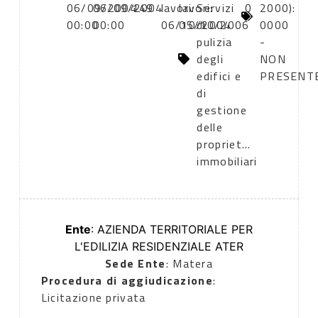
06/09/2004
06/09/2004
149
lavori:
lavori:
Servizi
0
2000):
00:00
00:00
06/10/2004
05/10/2006
di
0000
pulizia
-
degli
NON
edifici e
PRESENT
di
gestione
delle
propriet…
immobiliari
Ente
: AZIENDA TERRITORIALE PER
L'EDILIZIA RESIDENZIALE ATER
Sede Ente
: Matera
Procedura di aggiudicazione
:
Licitazione privata