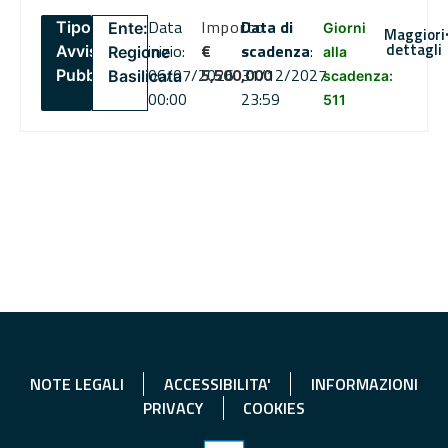
Data
Importo
Data di
Tipo:
Ente:
Giorni
Maggiori
dettagli
inizio:
€
scadenza
:
Avviso
Regione
alla
06/07/2026
5,500,000
31/12/2027
Pubblico
Basilicata
scadenza:
00:00
23:59
511
NOTE LEGALI
ACCESSIBILITA'
INFORMAZIONI
PRIVACY
COOKIES