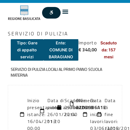
SERVIZIO DI PULIZIA
Importo
Tipo: Gare
Ente:
Scaduto
€ 340,00
di appalto
COMUNE DI
da: 157
servizi
BARAGIANO
mesi
SERVIZIO DI PULIZIA LOCALI AL PRIMO PIANO SCUOLA
MATERNA
Inizio
Data di
Scadenza:
CIG:
Numero
Data
Data
presentazione
pubblicazione:
29/06/2013
Z2D0986A1E
atto:
di
di
istanze:
26/01/2014
22:00
inizio
fine
16/04/2013
11:20
lavori:
lavori:
00:00
03/06/2013
14/06/20