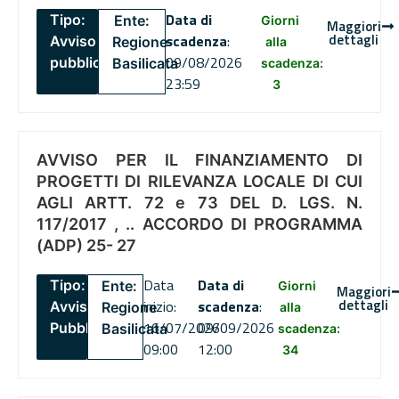
Data di
Tipo:
Ente:
Giorni
Maggiori
dettagli
scadenza
:
Avviso
Regione
alla
09/08/2026
pubblico
Basilicata
scadenza:
23:59
3
AVVISO PER IL FINANZIAMENTO DI
PROGETTI DI RILEVANZA LOCALE DI CUI
AGLI ARTT. 72 e 73 DEL D. LGS. N.
117/2017 , .. ACCORDO DI PROGRAMMA
(ADP) 25- 27
Data
Data di
Tipo:
Ente:
Giorni
Maggiori
dettagli
inizio:
scadenza
:
Avviso
Regione
alla
16/07/2026
09/09/2026
Pubblico
Basilicata
scadenza:
09:00
12:00
34