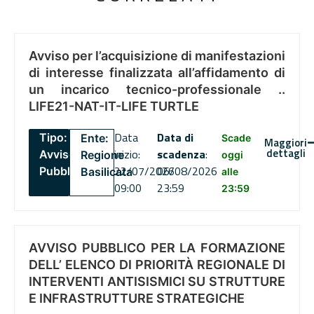
Avviso per l’acquisizione di manifestazioni
di interesse finalizzata all’affidamento di
un incarico tecnico-professionale ..
LIFE21-NAT-IT-LIFE TURTLE
Data
Data di
Tipo:
Ente:
Scade
Maggiori
dettagli
inizio:
scadenza
:
Avviso
Regione
oggi
22/07/2026
06/08/2026
Pubblico
Basilicata
alle
09:00
23:59
23:59
AVVISO PUBBLICO PER LA FORMAZIONE
DELL’ ELENCO DI PRIORITÀ REGIONALE DI
INTERVENTI ANTISISMICI SU STRUTTURE
E INFRASTRUTTURE STRATEGICHE