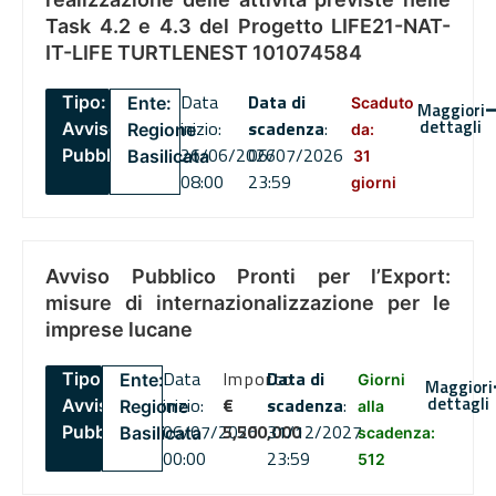
Task 4.2 e 4.3 del Progetto LIFE21-NAT-
IT-LIFE TURTLENEST 101074584
Data
Data di
Tipo:
Ente:
Scaduto
Maggiori
dettagli
inizio:
scadenza
:
Avviso
Regione
da:
26/06/2026
06/07/2026
Pubblico
Basilicata
31
08:00
23:59
giorni
Avviso Pubblico Pronti per l’Export:
misure di internazionalizzazione per le
imprese lucane
Data
Importo
Data di
Tipo:
Ente:
Giorni
Maggiori
dettagli
inizio:
€
scadenza
:
Avviso
Regione
alla
06/07/2026
5,500,000
31/12/2027
Pubblico
Basilicata
scadenza:
00:00
23:59
512