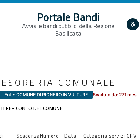
Portale Bandi
Avvisi e bandi pubblici della Regione
Basilicata
 TESORERIA COMUNALE
Ente: COMUNE DI RIONERO IN VULTURE
Scaduto da: 271 mesi
NTI PER CONTO DEL COMUNE
di
Scadenza:
Numero
Data
Categoria servizi CPV: