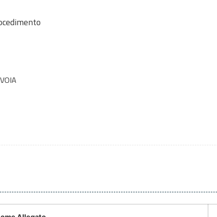
rocedimento
VOIA
ome Allegato