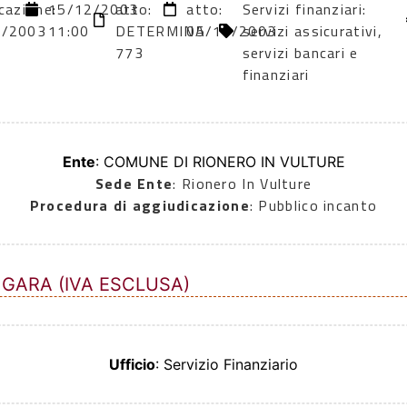
cazione:
15/12/2003
atto:
atto:
Servizi finanziari:
1/2003
11:00
DETERMINA
05/11/2003
servizi assicurativi,
773
servizi bancari e
finanziari
Ente
: COMUNE DI RIONERO IN VULTURE
Sede Ente
: Rionero In Vulture
Procedura di aggiudicazione
: Pubblico incanto
 GARA (IVA ESCLUSA)
Ufficio
: Servizio Finanziario