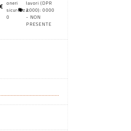
oneri
lavori (DPR
sicurezza:
2000): 0000
0
- NON
PRESENTE