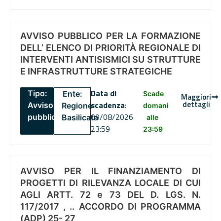
AVVISO PUBBLICO PER LA FORMAZIONE
DELL’ ELENCO DI PRIORITÀ REGIONALE DI
INTERVENTI ANTISISMICI SU STRUTTURE
E INFRASTRUTTURE STRATEGICHE
Data di
Tipo:
Ente:
Scade
Maggiori
dettagli
scadenza
:
Avviso
Regione
domani
09/08/2026
pubblico
Basilicata
alle
23:59
23:59
AVVISO PER IL FINANZIAMENTO DI
PROGETTI DI RILEVANZA LOCALE DI CUI
AGLI ARTT. 72 e 73 DEL D. LGS. N.
117/2017 , .. ACCORDO DI PROGRAMMA
(ADP) 25- 27