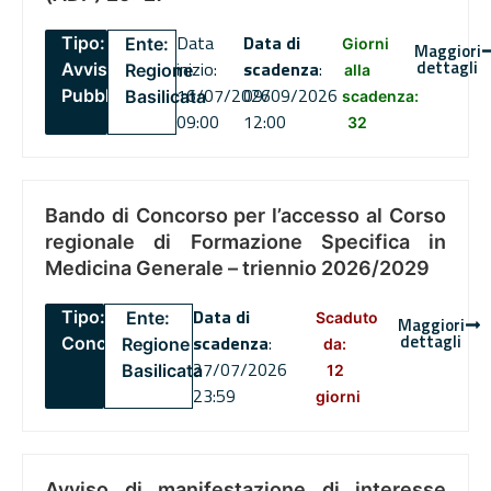
Data
Data di
Tipo:
Ente:
Giorni
Maggiori
dettagli
inizio:
scadenza
:
Avviso
Regione
alla
16/07/2026
09/09/2026
Pubblico
Basilicata
scadenza:
09:00
12:00
32
Bando di Concorso per l’accesso al Corso
regionale di Formazione Specifica in
Medicina Generale – triennio 2026/2029
Data di
Tipo:
Ente:
Scaduto
Maggiori
dettagli
scadenza
:
Concorsi
Regione
da:
27/07/2026
Basilicata
12
23:59
giorni
Avviso di manifestazione di interesse