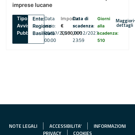
imprese lucane
Data
Importo
Data di
Tipo:
Ente:
Giorni
Maggiori
dettagli
inizio:
€
scadenza
:
Avviso
Regione
alla
06/07/2026
5,500,000
31/12/2027
Pubblico
Basilicata
scadenza:
00:00
23:59
510
NOTE LEGALI
ACCESSIBILITA'
INFORMAZIONI
PRIVACY
COOKIES