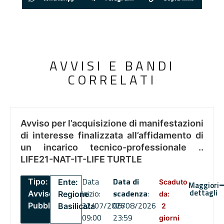
AVVISI E BANDI
CORRELATI
Avviso per l’acquisizione di manifestazioni
di interesse finalizzata all’affidamento di
un incarico tecnico-professionale ..
LIFE21-NAT-IT-LIFE TURTLE
Data
Data di
Tipo:
Ente:
Scaduto
Maggiori
dettagli
inizio:
scadenza
:
Avviso
Regione
da:
22/07/2026
06/08/2026
Pubblico
Basilicata
2
09:00
23:59
giorni