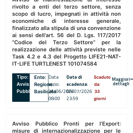
rivolto a enti del terzo settore, senza
scopo di lucro, impegnati in attività non
economiche di interesse generale,
finalizzato alla stipula di una convenzione
ai sensi dell’art. 56 del D. Lgs. 117/2017
“Codice del Terzo Settore” per la
realizzazione delle attività previste nelle
Task 4.2 e 4.3 del Progetto LIFE21-NAT-
IT-LIFE TURTLENEST 101074584
Data
Data di
Tipo:
Ente:
Scaduto
Maggiori
dettagli
inizio:
scadenza
:
Avviso
Regione
da:
26/06/2026
06/07/2026
Pubblico
Basilicata
33
08:00
23:59
giorni
Avviso Pubblico Pronti per l’Export:
misure di internazionalizzazione per le