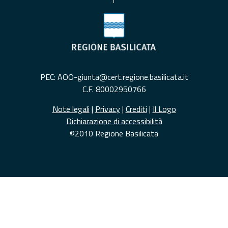
PEC: AOO-giunta@cert.regione.basilicata.it
C.F. 80002950766
Note legali
|
Privacy
|
Crediti
|
Il Logo
Dichiarazione di accessibilità
©2010 Regione Basilicata