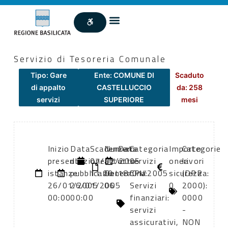
Servizio di Tesoreria Comunale
Tipo: Gare
Ente: COMUNE DI
Scaduto
di appalto
CASTELLUCCIO
da: 258
servizi
SUPERIORE
mesi
Inizio
Data
Scadenza:
Numero
Data
Categoria
Importo
Categorie
presentazione
di
07/02/2005
atto:
atto:
servizi
oneri
lavori
istanze:
pubblicazione:
11:00
Determina
18/01/2005
CPV:
sicurezza:
(DPR
26/01/2005
26/01/2005
06
Servizi
0
2000):
00:00
00:00
finanziari:
0000
servizi
-
assicurativi,
NON