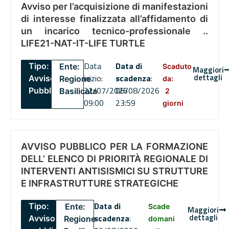
Avviso per l’acquisizione di manifestazioni
di interesse finalizzata all’affidamento di
un incarico tecnico-professionale ..
LIFE21-NAT-IT-LIFE TURTLE
Data
Data di
Tipo:
Ente:
Scaduto
Maggiori
dettagli
inizio:
scadenza
:
Avviso
Regione
da:
22/07/2026
06/08/2026
Pubblico
Basilicata
2
09:00
23:59
giorni
AVVISO PUBBLICO PER LA FORMAZIONE
DELL’ ELENCO DI PRIORITÀ REGIONALE DI
INTERVENTI ANTISISMICI SU STRUTTURE
E INFRASTRUTTURE STRATEGICHE
Data di
Tipo:
Ente:
Scade
Maggiori
dettagli
scadenza
:
Avviso
Regione
domani