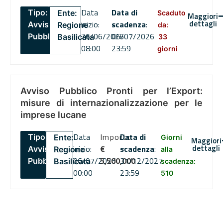
Data
Data di
Tipo:
Ente:
Scaduto
Maggiori
dettagli
inizio:
scadenza
:
Avviso
Regione
da:
26/06/2026
06/07/2026
Pubblico
Basilicata
33
08:00
23:59
giorni
Avviso Pubblico Pronti per l’Export:
misure di internazionalizzazione per le
imprese lucane
Data
Importo
Data di
Tipo:
Ente:
Giorni
Maggiori
dettagli
inizio:
€
scadenza
:
Avviso
Regione
alla
06/07/2026
5,500,000
31/12/2027
Pubblico
Basilicata
scadenza:
00:00
23:59
510