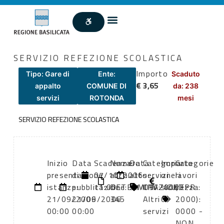
SERVIZIO REFEZIONE SCOLASTICA
Importo
Tipo: Gare di
Ente:
Scaduto
€ 3,65
appalto
COMUNE DI
da: 238
servizi
ROTONDA
mesi
SERVIZIO REFEZIONE SCOLASTICA
Inizio
Data
Scadenza:
Numero
Data
Categoria
Importo
Categorie
presentazione
di
07/10/2006
atto:
atto:
servizi
oneri
lavori
istanze:
pubblicazione:
11:00
DETERMINAZIONE
21/09/2006
CPV:
sicurezza:
(DPR
21/09/2006
21/09/2006
345
Altri
0
2000):
00:00
00:00
servizi
0000 -
NON