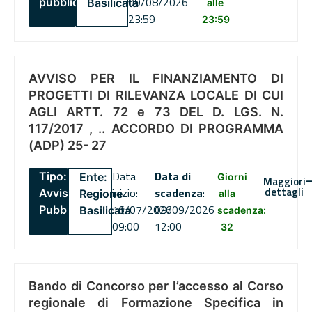
09/08/2026
pubblico
Basilicata
alle
23:59
23:59
AVVISO PER IL FINANZIAMENTO DI
PROGETTI DI RILEVANZA LOCALE DI CUI
AGLI ARTT. 72 e 73 DEL D. LGS. N.
117/2017 , .. ACCORDO DI PROGRAMMA
(ADP) 25- 27
Data
Data di
Tipo:
Ente:
Giorni
Maggiori
dettagli
inizio:
scadenza
:
Avviso
Regione
alla
16/07/2026
09/09/2026
Pubblico
Basilicata
scadenza:
09:00
12:00
32
Bando di Concorso per l’accesso al Corso
regionale di Formazione Specifica in