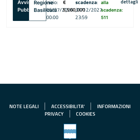
dettagli
inizio:
€
scadenza
:
Avviso
Regione
alla
06/07/2026
5,500,000
31/12/2027
Pubblico
Basilicata
scadenza:
00:00
23:59
511
NOTE LEGALI
ACCESSIBILITA'
INFORMAZIONI
PRIVACY
COOKIES