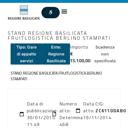
STAND REGIONE BASILICATA
FRUITLOGISTICA BERLINO STAMPATI
Importo
Tipo: Gare
Ente:
Scadenza
€
di appalto
Regione
non
15.100,00
servizi
Basilicata
specificata
STAND REGIONE BASILICATA FRUITLOGISTICA BERLINO
STAMPATI
Data di
Numero
Data
CIG:
pubblicazione:
atto:
atto:
ZC611DDAB0
30/01/2015
Determina
19/11/2014
11:49
468