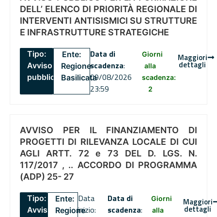
DELL’ ELENCO DI PRIORITÀ REGIONALE DI
INTERVENTI ANTISISMICI SU STRUTTURE
E INFRASTRUTTURE STRATEGICHE
Data di
Tipo:
Ente:
Giorni
Maggiori
dettagli
scadenza
:
Avviso
Regione
alla
09/08/2026
pubblico
Basilicata
scadenza:
23:59
2
AVVISO PER IL FINANZIAMENTO DI
PROGETTI DI RILEVANZA LOCALE DI CUI
AGLI ARTT. 72 e 73 DEL D. LGS. N.
117/2017 , .. ACCORDO DI PROGRAMMA
(ADP) 25- 27
Data
Data di
Tipo:
Ente:
Giorni
Maggiori
dettagli
inizio:
scadenza
:
Avviso
Regione
alla