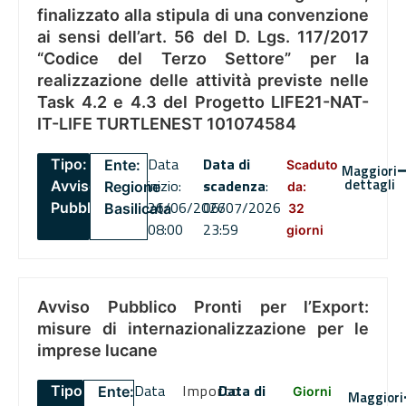
finalizzato alla stipula di una convenzione
ai sensi dell’art. 56 del D. Lgs. 117/2017
“Codice del Terzo Settore” per la
realizzazione delle attività previste nelle
Task 4.2 e 4.3 del Progetto LIFE21-NAT-
IT-LIFE TURTLENEST 101074584
Data
Data di
Tipo:
Ente:
Scaduto
Maggiori
dettagli
inizio:
scadenza
:
Avviso
Regione
da:
26/06/2026
06/07/2026
Pubblico
Basilicata
32
08:00
23:59
giorni
Avviso Pubblico Pronti per l’Export:
misure di internazionalizzazione per le
imprese lucane
Data
Importo
Data di
Tipo:
Ente:
Giorni
Maggiori