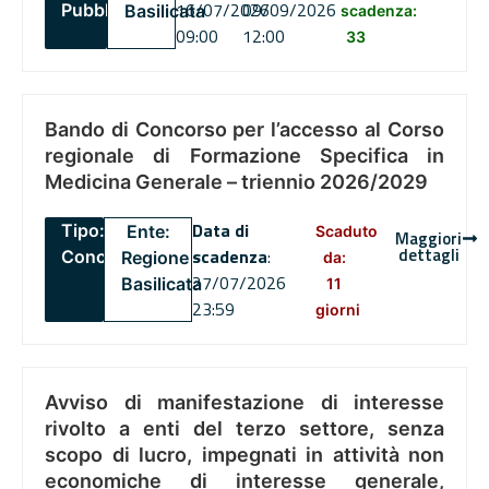
16/07/2026
09/09/2026
Pubblico
Basilicata
scadenza:
09:00
12:00
33
Bando di Concorso per l’accesso al Corso
regionale di Formazione Specifica in
Medicina Generale – triennio 2026/2029
Data di
Tipo:
Ente:
Scaduto
Maggiori
dettagli
scadenza
:
Concorsi
Regione
da:
27/07/2026
Basilicata
11
23:59
giorni
Avviso di manifestazione di interesse
rivolto a enti del terzo settore, senza
scopo di lucro, impegnati in attività non
economiche di interesse generale,