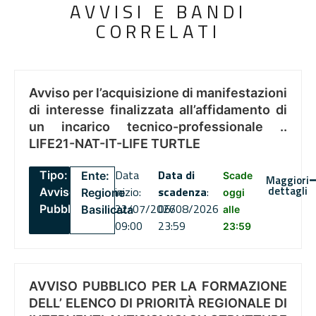
AVVISI E BANDI
CORRELATI
Avviso per l’acquisizione di manifestazioni
di interesse finalizzata all’affidamento di
un incarico tecnico-professionale ..
LIFE21-NAT-IT-LIFE TURTLE
Data
Data di
Tipo:
Ente:
Scade
Maggiori
dettagli
inizio:
scadenza
:
Avviso
Regione
oggi
22/07/2026
06/08/2026
Pubblico
Basilicata
alle
09:00
23:59
23:59
AVVISO PUBBLICO PER LA FORMAZIONE
DELL’ ELENCO DI PRIORITÀ REGIONALE DI