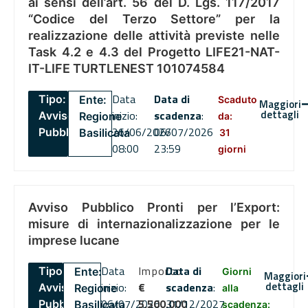
ai sensi dell’art. 56 del D. Lgs. 117/2017
“Codice del Terzo Settore” per la
realizzazione delle attività previste nelle
Task 4.2 e 4.3 del Progetto LIFE21-NAT-
IT-LIFE TURTLENEST 101074584
Data
Data di
Tipo:
Ente:
Scaduto
Maggiori
dettagli
inizio:
scadenza
:
Avviso
Regione
da:
26/06/2026
06/07/2026
Pubblico
Basilicata
31
08:00
23:59
giorni
Avviso Pubblico Pronti per l’Export:
misure di internazionalizzazione per le
imprese lucane
Data
Importo
Data di
Tipo:
Ente:
Giorni
Maggiori
dettagli
inizio:
€
scadenza
:
Avviso
Regione
alla
06/07/2026
5,500,000
31/12/2027
Pubblico
Basilicata
scadenza: