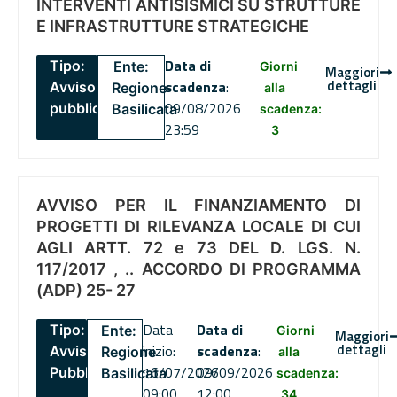
INTERVENTI ANTISISMICI SU STRUTTURE
E INFRASTRUTTURE STRATEGICHE
Data di
Tipo:
Ente:
Giorni
Maggiori
dettagli
scadenza
:
Avviso
Regione
alla
09/08/2026
pubblico
Basilicata
scadenza:
23:59
3
AVVISO PER IL FINANZIAMENTO DI
PROGETTI DI RILEVANZA LOCALE DI CUI
AGLI ARTT. 72 e 73 DEL D. LGS. N.
117/2017 , .. ACCORDO DI PROGRAMMA
(ADP) 25- 27
Data
Data di
Tipo:
Ente:
Giorni
Maggiori
dettagli
inizio:
scadenza
:
Avviso
Regione
alla
16/07/2026
09/09/2026
Pubblico
Basilicata
scadenza:
09:00
12:00
34