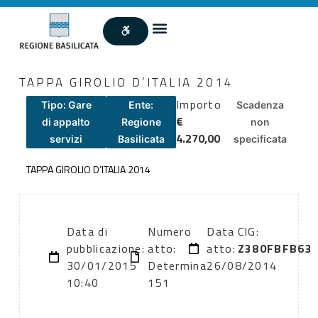
TAPPA GIROLIO D’ITALIA 2014
Importo
Tipo: Gare
Ente:
Scadenza
€
di appalto
Regione
non
4.270,00
servizi
Basilicata
specificata
TAPPA GIROLIO D’ITALIA 2014
Data di
Numero
Data
CIG:
pubblicazione:
atto:
atto:
Z380FBFB63
30/01/2015
Determina
26/08/2014
10:40
151