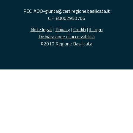
PEC: AOO-giunta@cert.regione.basilicata.it
C.F. 80002950766
Note legali
|
Privacy
|
Crediti
|
Il Logo
Dichiarazione di accessibilità
©2010 Regione Basilicata