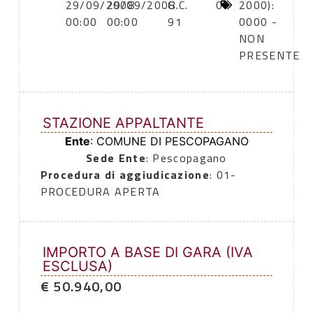
29/09/2008
29/09/2008
G.C.
0
2000):
00:00
00:00
91
0000 -
NON
PRESENTE
STAZIONE APPALTANTE
Ente
: COMUNE DI PESCOPAGANO
Sede Ente
: Pescopagano
Procedura di aggiudicazione
: 01-
PROCEDURA APERTA
IMPORTO A BASE DI GARA (IVA
ESCLUSA)
€ 50.940,00