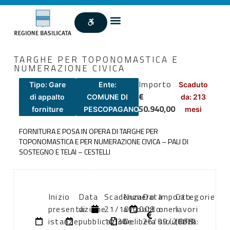
TARGHE PER TOPONOMASTICA E
NUMERAZIONE CIVICA
Importo
Tipo: Gare
Ente:
Scaduto
€
di appalto
COMUNE DI
da: 213
50.940,00
forniture
PESCOPAGANO
mesi
FORNITURA E POSA IN OPERA DI TARGHE PER
TOPONOMASTICA E PER NUMERAZIONE CIVICA – PALI DI
SOSTEGNO E TELAI – CESTELLI
Inizio
Data
Scadenza:
Numero
Data
Importo
Categorie
presentazione
di
21/10/2008
atto:
atto:
oneri
lavori
istanze:
pubblicazione:
10:30
Delibera
26/09/2008
sicurezza:
(DPR