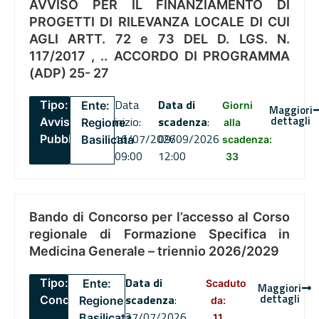
AVVISO PER IL FINANZIAMENTO DI
PROGETTI DI RILEVANZA LOCALE DI CUI
AGLI ARTT. 72 e 73 DEL D. LGS. N.
117/2017 , .. ACCORDO DI PROGRAMMA
(ADP) 25- 27
Data
Data di
Tipo:
Ente:
Giorni
Maggiori
dettagli
inizio:
scadenza
:
Avviso
Regione
alla
16/07/2026
09/09/2026
Pubblico
Basilicata
scadenza:
09:00
12:00
33
Bando di Concorso per l’accesso al Corso
regionale di Formazione Specifica in
Medicina Generale – triennio 2026/2029
Data di
Tipo:
Ente:
Scaduto
Maggiori
dettagli
scadenza
:
Concorsi
Regione
da:
27/07/2026
Basilicata
11