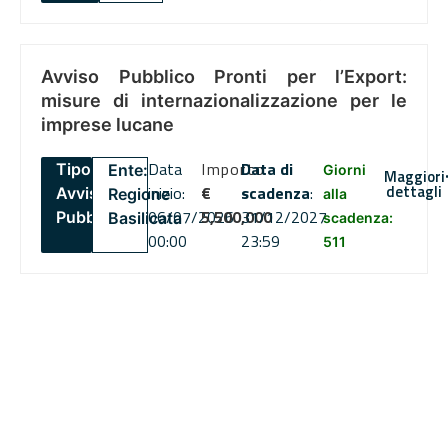
Avviso Pubblico Pronti per l’Export:
misure di internazionalizzazione per le
imprese lucane
Data
Importo
Data di
Tipo:
Ente:
Giorni
Maggiori
dettagli
inizio:
€
scadenza
:
Avviso
Regione
alla
06/07/2026
5,500,000
31/12/2027
Pubblico
Basilicata
scadenza:
00:00
23:59
511