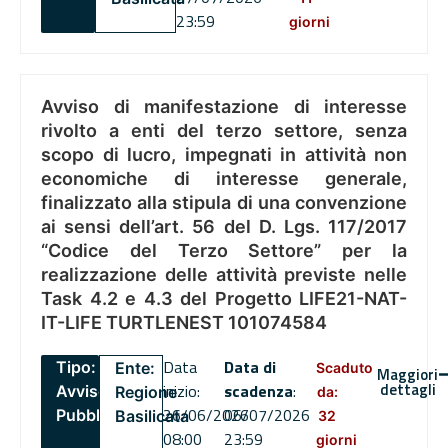
23:59
giorni
Avviso di manifestazione di interesse
rivolto a enti del terzo settore, senza
scopo di lucro, impegnati in attività non
economiche di interesse generale,
finalizzato alla stipula di una convenzione
ai sensi dell’art. 56 del D. Lgs. 117/2017
“Codice del Terzo Settore” per la
realizzazione delle attività previste nelle
Task 4.2 e 4.3 del Progetto LIFE21-NAT-
IT-LIFE TURTLENEST 101074584
Data
Data di
Tipo:
Ente:
Scaduto
Maggiori
dettagli
inizio:
scadenza
:
Avviso
Regione
da:
26/06/2026
06/07/2026
Pubblico
Basilicata
32
08:00
23:59
giorni