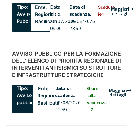
Data
Data di
Tipo:
Ente:
Scaduto
Maggiori
dettagli
inizio:
scadenza
:
Avviso
Regione
ieri
22/07/2026
06/08/2026
Pubblico
Basilicata
09:00
23:59
AVVISO PUBBLICO PER LA FORMAZIONE
DELL’ ELENCO DI PRIORITÀ REGIONALE DI
INTERVENTI ANTISISMICI SU STRUTTURE
E INFRASTRUTTURE STRATEGICHE
Data di
Tipo:
Ente:
Giorni
Maggiori
dettagli
scadenza
:
Avviso
Regione
alla
09/08/2026
pubblico
Basilicata
scadenza:
23:59
2