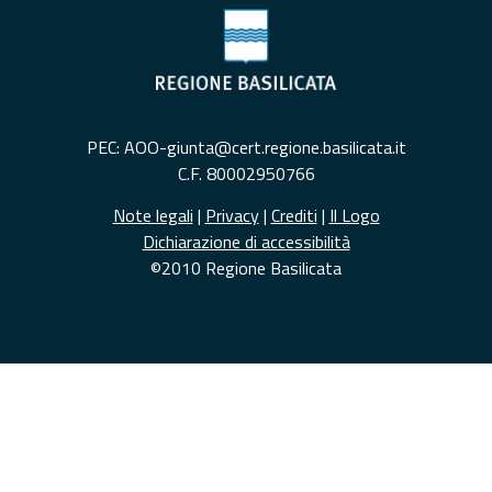
PEC: AOO-giunta@cert.regione.basilicata.it
C.F. 80002950766
Note legali
|
Privacy
|
Crediti
|
Il Logo
Dichiarazione di accessibilità
©2010 Regione Basilicata