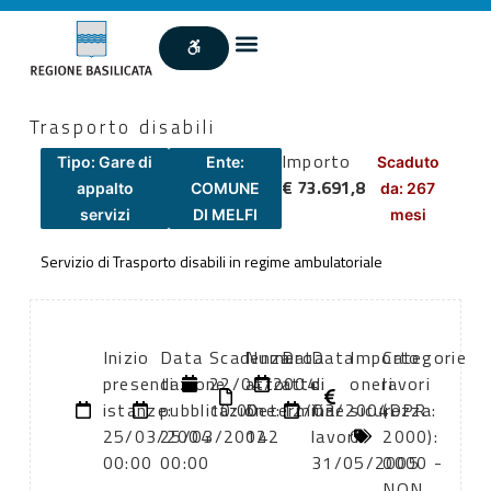
Trasporto disabili
Importo
Tipo: Gare di
Ente:
Scaduto
€ 73.691,8
appalto
COMUNE
da: 267
servizi
DI MELFI
mesi
Servizio di Trasporto disabili in regime ambulatoriale
Inizio
Data
Scadenza:
Numero
Data
Data
Importo
Categorie
presentazione
di
22/04/2004
atto:
atto:
di
oneri
lavori
istanze:
pubblicazione:
10:00
Determina
12/03/2004
fine
sicurezza:
(DPR
25/03/2004
25/03/2004
122
lavori:
0
2000):
00:00
00:00
31/05/2005
0000 -
NON