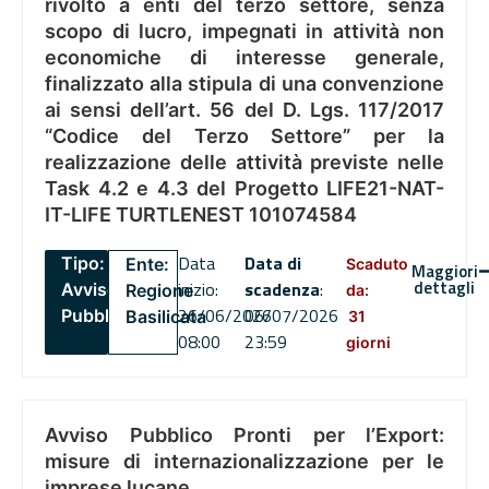
rivolto a enti del terzo settore, senza
scopo di lucro, impegnati in attività non
economiche di interesse generale,
finalizzato alla stipula di una convenzione
ai sensi dell’art. 56 del D. Lgs. 117/2017
“Codice del Terzo Settore” per la
realizzazione delle attività previste nelle
Task 4.2 e 4.3 del Progetto LIFE21-NAT-
IT-LIFE TURTLENEST 101074584
Data
Data di
Tipo:
Ente:
Scaduto
Maggiori
dettagli
inizio:
scadenza
:
Avviso
Regione
da:
26/06/2026
06/07/2026
Pubblico
Basilicata
31
08:00
23:59
giorni
Avviso Pubblico Pronti per l’Export:
misure di internazionalizzazione per le
imprese lucane