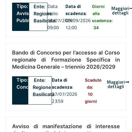
Data
Data di
Tipo:
Ente:
Giorni
Maggiori
dettagli
inizio:
scadenza
:
Avviso
Regione
alla
16/07/2026
09/09/2026
Pubblico
Basilicata
scadenza:
09:00
12:00
34
Bando di Concorso per l’accesso al Corso
regionale di Formazione Specifica in
Medicina Generale – triennio 2026/2029
Data di
Tipo:
Ente:
Scaduto
Maggiori
dettagli
scadenza
:
Concorsi
Regione
da:
27/07/2026
Basilicata
10
23:59
giorni
Avviso di manifestazione di interesse