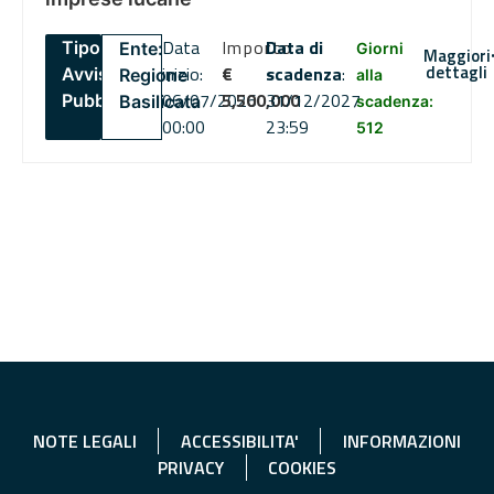
Data
Importo
Data di
Tipo:
Ente:
Giorni
Maggiori
dettagli
inizio:
€
scadenza
:
Avviso
Regione
alla
06/07/2026
5,500,000
31/12/2027
Pubblico
Basilicata
scadenza:
00:00
23:59
512
NOTE LEGALI
ACCESSIBILITA'
INFORMAZIONI
PRIVACY
COOKIES