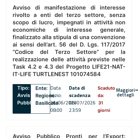
Avviso di manifestazione di interesse
rivolto a enti del terzo settore, senza
scopo di lucro, impegnati in attività non
economiche di interesse generale,
finalizzato alla stipula di una convenzione
ai sensi dell’art. 56 del D. Lgs. 117/2017
“Codice del Terzo Settore” per la
realizzazione delle attività previste nelle
Task 4.2 e 4.3 del Progetto LIFE21-NAT-
IT-LIFE TURTLENEST 101074584
Data
Data di
Tipo:
Ente:
Scaduto
Maggiori
dettagli
inizio:
scadenza
:
Avviso
Regione
da:
26/06/2026
06/07/2026
Pubblico
Basilicata
31
08:00
23:59
giorni
Avviso Pubblico Pronti per l’Export: