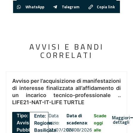
WhatsApp
Telegram
Copia link
AVVISI E BANDI
CORRELATI
Avviso per l’acquisizione di manifestazioni
di interesse finalizzata all’affidamento di
un incarico tecnico-professionale ..
LIFE21-NAT-IT-LIFE TURTLE
Data
Data di
Tipo:
Ente:
Scade
Maggiori
dettagli
inizio:
scadenza
:
Avviso
Regione
oggi
22/07/2026
06/08/2026
Pubblico
Basilicata
alle