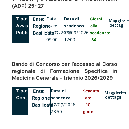
(ADP) 25- 27
Data
Data di
Tipo:
Ente:
Giorni
Maggiori
dettagli
inizio:
scadenza
:
Avviso
Regione
alla
16/07/2026
09/09/2026
Pubblico
Basilicata
scadenza:
09:00
12:00
34
Bando di Concorso per l’accesso al Corso
regionale di Formazione Specifica in
Medicina Generale – triennio 2026/2029
Data di
Tipo:
Ente:
Scaduto
Maggiori
dettagli
scadenza
:
Concorsi
Regione
da:
27/07/2026
Basilicata
10
23:59
giorni