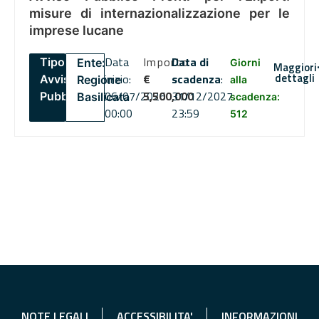
misure di internazionalizzazione per le
imprese lucane
Data
Importo
Data di
Tipo:
Ente:
Giorni
Maggiori
dettagli
inizio:
€
scadenza
:
Avviso
Regione
alla
06/07/2026
5,500,000
31/12/2027
Pubblico
Basilicata
scadenza:
00:00
23:59
512
NOTE LEGALI
ACCESSIBILITA'
INFORMAZIONI