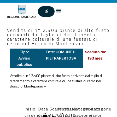
Vendita di n° 2.508 piante di alto fusto
derivanti dal taglio di diradamento a
carattere colturale di una fustaia di
cerro nel Bosco di Montepiano –
Tipo:
Ente: COMUNE DI
Scaduto da:
Avviso
PIETRAPERTOSA
193 mesi
pubblico
Vendita di n° 2.508 piante di alto fusto derivanti dal taglio di
diradamento a carattere colturale di una fustaia di cerro nel
Bosco di Montepiano –
Inizio
Data
Scadenza:
Numero
Data
Categoria
Importo
Categorie
presentazione
di
15/06/2010
atto:
atto:
lavori
oneri
lavori