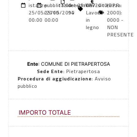
istanze:
pubblicazione:
11:00
determina
25/05/2010
CPV:
sicurezza:
(DPR
25/05/2010
25/05/2010
94
Lavori
0
2000):
00:00
00:00
in
0000 -
legno
NON
PRESENTE
Ente
: COMUNE DI PIETRAPERTOSA
Sede Ente
: Pietrapertosa
Procedura di aggiudicazione
: Avviso
pubblico
IMPORTO TOTALE