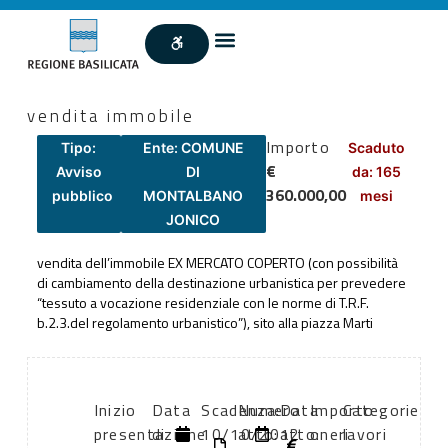
vendita immobile
Importo
Tipo:
Ente: COMUNE
Scaduto
€
Avviso
DI
da: 165
360.000,00
pubblico
MONTALBANO
mesi
JONICO
vendita dell’immobile EX MERCATO COPERTO (con possibilità
di cambiamento della destinazione urbanistica per prevedere
“tessuto a vocazione residenziale con le norme di T.R.F.
b.2.3.del regolamento urbanistico”), sito alla piazza Marti
Inizio
Data
Scadenza:
Numero
Data
Importo
Categorie
presentazione
di
10/10/2012
atto:
atto:
oneri
lavori