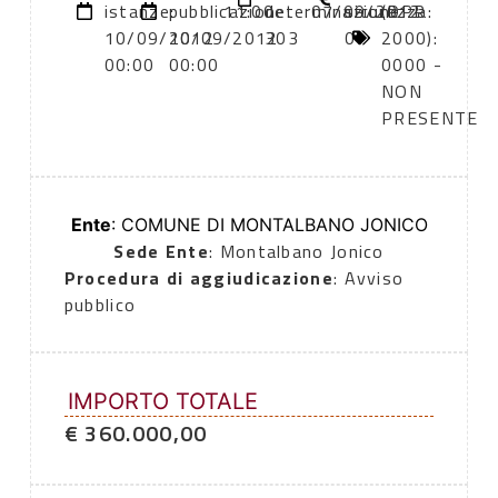
istanze:
pubblicazione:
11:00
determinazione
07/09/2012
sicurezza:
(DPR
10/09/2012
10/09/2012
303
0
2000):
00:00
00:00
0000 -
NON
PRESENTE
Ente
: COMUNE DI MONTALBANO JONICO
Sede Ente
: Montalbano Jonico
Procedura di aggiudicazione
: Avviso
pubblico
IMPORTO TOTALE
€ 360.000,00