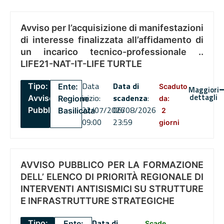
Avviso per l’acquisizione di manifestazioni
di interesse finalizzata all’affidamento di
un incarico tecnico-professionale ..
LIFE21-NAT-IT-LIFE TURTLE
Data
Data di
Tipo:
Ente:
Scaduto
Maggiori
dettagli
inizio:
scadenza
:
Avviso
Regione
da:
22/07/2026
06/08/2026
Pubblico
Basilicata
2
09:00
23:59
giorni
AVVISO PUBBLICO PER LA FORMAZIONE
DELL’ ELENCO DI PRIORITÀ REGIONALE DI
INTERVENTI ANTISISMICI SU STRUTTURE
E INFRASTRUTTURE STRATEGICHE
Data di
Tipo:
Ente:
Scade