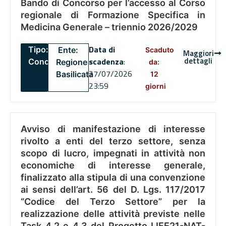
Bando di Concorso per l’accesso al Corso
regionale di Formazione Specifica in
Medicina Generale – triennio 2026/2029
Data di
Tipo:
Ente:
Scaduto
Maggiori
dettagli
scadenza
:
Concorsi
Regione
da:
27/07/2026
Basilicata
12
23:59
giorni
Avviso di manifestazione di interesse
rivolto a enti del terzo settore, senza
scopo di lucro, impegnati in attività non
economiche di interesse generale,
finalizzato alla stipula di una convenzione
ai sensi dell’art. 56 del D. Lgs. 117/2017
“Codice del Terzo Settore” per la
realizzazione delle attività previste nelle
Task 4.2 e 4.3 del Progetto LIFE21-NAT-