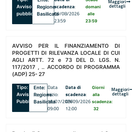
Maggiori
dettagli
scadenza
:
Avviso
Regione
domani
09/08/2026
pubblico
Basilicata
alle
23:59
23:59
AVVISO PER IL FINANZIAMENTO DI
PROGETTI DI RILEVANZA LOCALE DI CUI
AGLI ARTT. 72 e 73 DEL D. LGS. N.
117/2017 , .. ACCORDO DI PROGRAMMA
(ADP) 25- 27
Data
Data di
Tipo:
Ente:
Giorni
Maggiori
dettagli
inizio:
scadenza
:
Avviso
Regione
alla
16/07/2026
09/09/2026
Pubblico
Basilicata
scadenza:
09:00
12:00
32