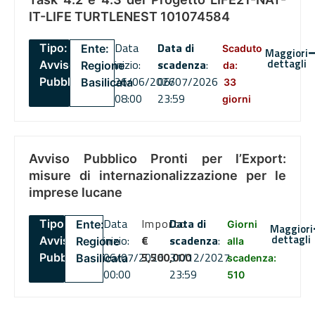
IT-LIFE TURTLENEST 101074584
Data
Data di
Tipo:
Ente:
Scaduto
Maggiori
dettagli
inizio:
scadenza
:
Avviso
Regione
da:
26/06/2026
06/07/2026
Pubblico
Basilicata
33
08:00
23:59
giorni
Avviso Pubblico Pronti per l’Export:
misure di internazionalizzazione per le
imprese lucane
Data
Importo
Data di
Tipo:
Ente:
Giorni
Maggiori
dettagli
inizio:
€
scadenza
:
Avviso
Regione
alla
06/07/2026
5,500,000
31/12/2027
Pubblico
Basilicata
scadenza:
00:00
23:59
510