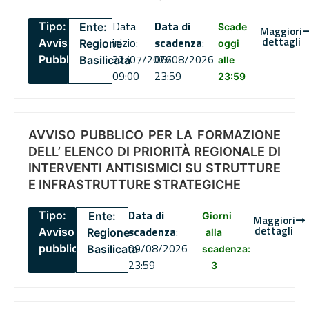
Data
Data di
Tipo:
Ente:
Scade
Maggiori
dettagli
inizio:
scadenza
:
Avviso
Regione
oggi
22/07/2026
06/08/2026
Pubblico
Basilicata
alle
09:00
23:59
23:59
AVVISO PUBBLICO PER LA FORMAZIONE
DELL’ ELENCO DI PRIORITÀ REGIONALE DI
INTERVENTI ANTISISMICI SU STRUTTURE
E INFRASTRUTTURE STRATEGICHE
Data di
Tipo:
Ente:
Giorni
Maggiori
dettagli
scadenza
:
Avviso
Regione
alla
09/08/2026
pubblico
Basilicata
scadenza:
23:59
3