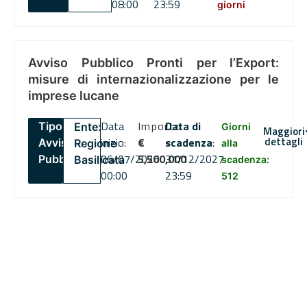
08:00
23:59
giorni
Avviso Pubblico Pronti per l’Export:
misure di internazionalizzazione per le
imprese lucane
Data
Importo
Data di
Tipo:
Ente:
Giorni
Maggiori
dettagli
inizio:
€
scadenza
:
Avviso
Regione
alla
06/07/2026
5,500,000
31/12/2027
Pubblico
Basilicata
scadenza:
00:00
23:59
512