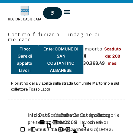
Cottimo fiduciario – indagine di
mercato
Importo
Tipo:
Ente: COMUNE DI
Scaduto
€
Gare di
SAN
da: 208
30.388,49
appalto
COSTANTINO
mesi
lavori
ALBANESE
Ripristino della viabilità sulla strada Comunale Martorino e sul
collettore Fosso Lacca
Inizio
Data
Scadenza:
Numero
Data
Data
Data
Categoria
Importo
Categorie
presentazione
di
17/03/2009
atto:
atto:
di
di
lavori
oneri
lavori
istanze:
pubblicazione:
11:00
Avviso
09/03/2009
inizio
fine
CPV:
sicurezza:
(DPR