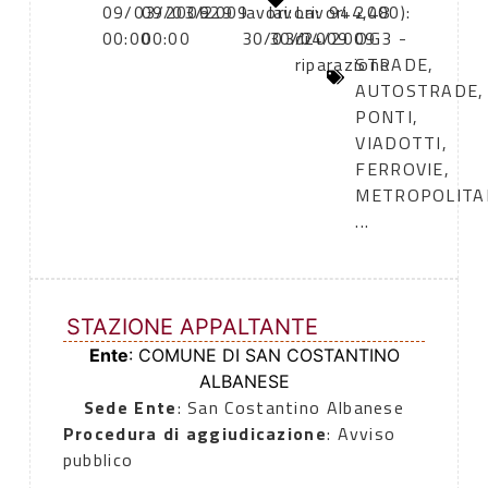
09/03/2009
09/03/2009
629
lavori:
lavori:
Lavori
944,48
2000):
00:00
00:00
30/03/2009
30/04/2009
di
OG3 -
riparazione
STRADE,
AUTOSTRADE,
PONTI,
VIADOTTI,
FERROVIE,
METROPOLITA
...
STAZIONE APPALTANTE
Ente
: COMUNE DI SAN COSTANTINO
ALBANESE
Sede Ente
: San Costantino Albanese
Procedura di aggiudicazione
: Avviso
pubblico