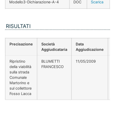
Modello3-Dichiarazione-A-4
DOC
Scarica
RISULTATI
Precisazione
Società
Data
P
Aggiudicataria
Aggiudicazione
D
Ripristino
BLUMETTI
11/05/2009
D
della viabilità
FRANCESCO
n
sulla strada
1
Comunale
Martorino e
sul collettore
Fosso Lacca