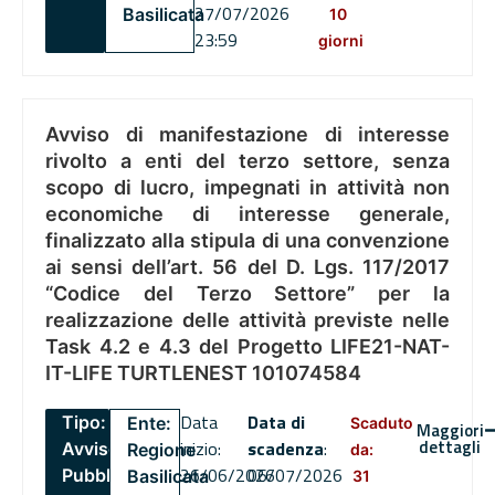
27/07/2026
Basilicata
10
23:59
giorni
Avviso di manifestazione di interesse
rivolto a enti del terzo settore, senza
scopo di lucro, impegnati in attività non
economiche di interesse generale,
finalizzato alla stipula di una convenzione
ai sensi dell’art. 56 del D. Lgs. 117/2017
“Codice del Terzo Settore” per la
realizzazione delle attività previste nelle
Task 4.2 e 4.3 del Progetto LIFE21-NAT-
IT-LIFE TURTLENEST 101074584
Data
Data di
Tipo:
Ente:
Scaduto
Maggiori
dettagli
inizio:
scadenza
:
Avviso
Regione
da:
26/06/2026
06/07/2026
Pubblico
Basilicata
31