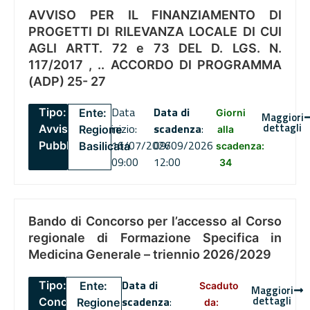
AVVISO PER IL FINANZIAMENTO DI
PROGETTI DI RILEVANZA LOCALE DI CUI
AGLI ARTT. 72 e 73 DEL D. LGS. N.
117/2017 , .. ACCORDO DI PROGRAMMA
(ADP) 25- 27
Data
Data di
Tipo:
Ente:
Giorni
Maggiori
dettagli
inizio:
scadenza
:
Avviso
Regione
alla
16/07/2026
09/09/2026
Pubblico
Basilicata
scadenza:
09:00
12:00
34
Bando di Concorso per l’accesso al Corso
regionale di Formazione Specifica in
Medicina Generale – triennio 2026/2029
Data di
Tipo:
Ente:
Scaduto
Maggiori
dettagli
scadenza
:
Concorsi
Regione
da: