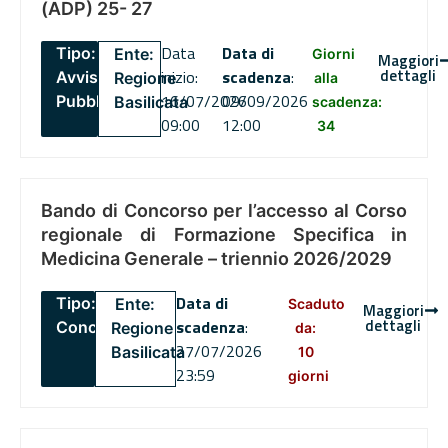
(ADP) 25- 27
Data
Data di
Tipo:
Ente:
Giorni
Maggiori
dettagli
inizio:
scadenza
:
Avviso
Regione
alla
16/07/2026
09/09/2026
Pubblico
Basilicata
scadenza:
09:00
12:00
34
Bando di Concorso per l’accesso al Corso
regionale di Formazione Specifica in
Medicina Generale – triennio 2026/2029
Data di
Tipo:
Ente:
Scaduto
Maggiori
dettagli
scadenza
:
Concorsi
Regione
da:
27/07/2026
Basilicata
10
23:59
giorni