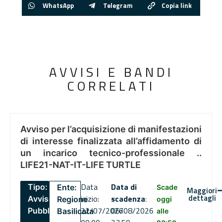
WhatsApp
Telegram
Copia link
AVVISI E BANDI
CORRELATI
Avviso per l’acquisizione di manifestazioni
di interesse finalizzata all’affidamento di
un incarico tecnico-professionale ..
LIFE21-NAT-IT-LIFE TURTLE
Data
Data di
Tipo:
Ente:
Scade
Maggiori
dettagli
inizio:
scadenza
:
Avviso
Regione
oggi
22/07/2026
06/08/2026
Pubblico
Basilicata
alle