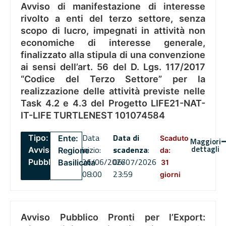
Avviso di manifestazione di interesse
rivolto a enti del terzo settore, senza
scopo di lucro, impegnati in attività non
economiche di interesse generale,
finalizzato alla stipula di una convenzione
ai sensi dell’art. 56 del D. Lgs. 117/2017
“Codice del Terzo Settore” per la
realizzazione delle attività previste nelle
Task 4.2 e 4.3 del Progetto LIFE21-NAT-
IT-LIFE TURTLENEST 101074584
Data
Data di
Tipo:
Ente:
Scaduto
Maggiori
dettagli
inizio:
scadenza
:
Avviso
Regione
da:
26/06/2026
06/07/2026
Pubblico
Basilicata
31
08:00
23:59
giorni
Avviso Pubblico Pronti per l’Export: