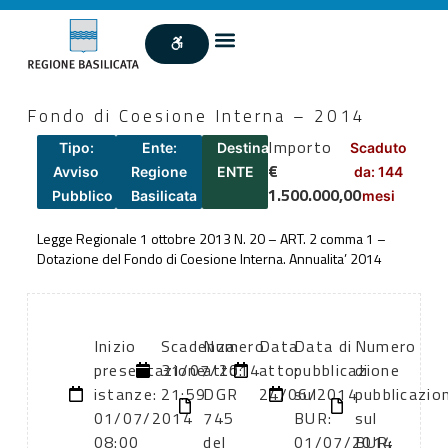
Fondo di Coesione Interna – 2014
Importo
Tipo:
Ente:
Destinatari:
Scaduto
€
Avviso
Regione
ENTE
da: 144
1.500.000,00
Pubblico
Basilicata
mesi
Legge Regionale 1 ottobre 2013 N. 20 – ART. 2 comma 1 –
Dotazione del Fondo di Coesione Interna. Annualita’ 2014
Inizio
Scadenza:
Numero
Data
Data di
Numero
presentazione
31/07/2014
atto:
atto:
pubblicazione
di
istanze:
21:59
DGR
24/06/2014
sul
pubblicazio
01/07/2014
745
BUR:
sul
08:00
del
01/07/2014
BUR: