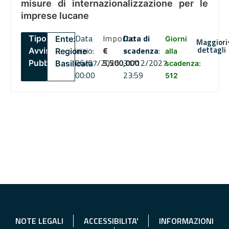
misure di internazionalizzazione per le
imprese lucane
Data
Importo
Data di
Tipo:
Ente:
Giorni
Maggiori
dettagli
inizio:
€
scadenza
:
Avviso
Regione
alla
06/07/2026
5,500,000
31/12/2027
Pubblico
Basilicata
scadenza:
00:00
23:59
512
NOTE LEGALI
ACCESSIBILITA'
INFORMAZIONI