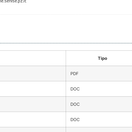
.senise.pz.it
Tipo
PDF
DOC
DOC
DOC