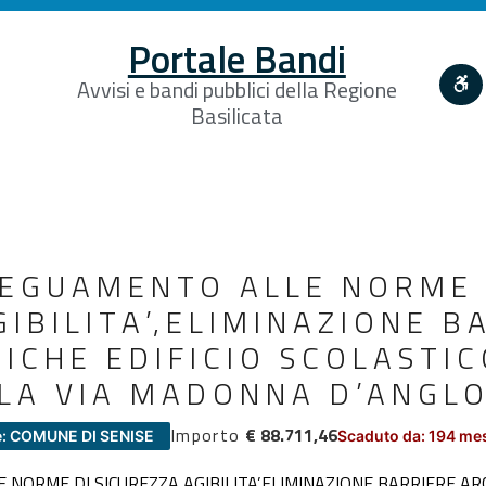
Portale Bandi
Avvisi e bandi pubblici della Regione
Basilicata
DEGUAMENTO ALLE NORME 
IBILITA’,ELIMINAZIONE B
ICHE EDIFICIO SCOLASTIC
LA VIA MADONNA D’ANGL
Importo
€ 88.711,46
e: COMUNE DI SENISE
Scaduto da: 194 me
NORME DI SICUREZZA,AGIBILITA’,ELIMINAZIONE BARRIERE AR