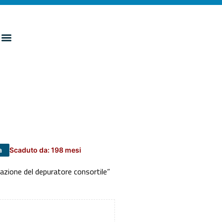
a
Scaduto da: 198 mesi
zazione del depuratore consortile”