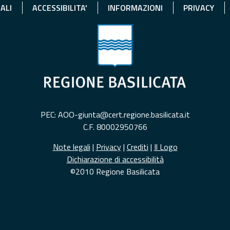
ALI
ACCESSIBILITA'
INFORMAZIONI
PRIVACY
PEC: AOO-giunta@cert.regione.basilicata.it
C.F. 80002950766
Note legali
|
Privacy
|
Crediti
|
Il Logo
Dichiarazione di accessibilità
©2010 Regione Basilicata