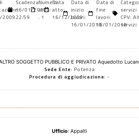
di
Scadenza:
Numero
Data
Data di
Data di
Catego
cazione:
16/01/2010
atto:
atto:
inizio
fine
servizi
2/2009
22:59
. 1
16/12/2009
lavori:
lavori:
CPV: Al
16/01/2010
16/01/2010
servizi
 ALTRO SOGGETTO PUBBLICO E PRIVATO Aquedotto Lucano
Sede Ente
: Potenza
Procedura di aggiudicazione
: -
Ufficio
: Appalti