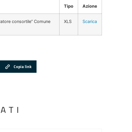
Tipo
Azione
uratore consortile” Comune
XLS
Scarica
Copia link
ATI