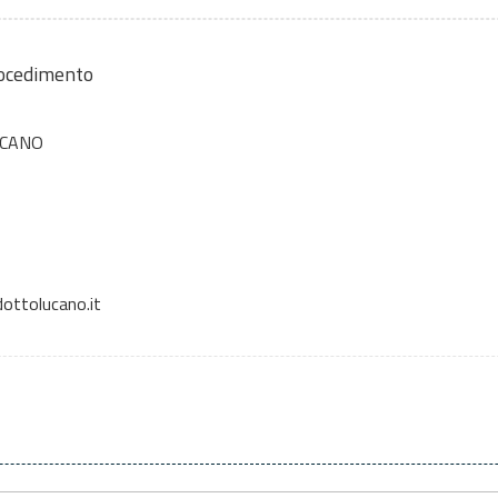
rocedimento
CANO
ttolucano.it