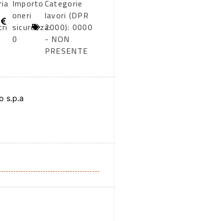
ria
Importo
Categorie
oneri
lavori (DPR
tri
sicurezza:
2000): 0000
0
- NON
PRESENTE
 s.p.a