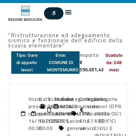
“Ristrutturazione ed adeguamento
sismico e funzionale dell’edificio della
scuola elementare”
Importo
Tipo: Gare
Ente:
Scaduto
€
di appalto
COMUNE DI
da: 248
596.651,43
lavori
MONTEMURRO
mesi
Inizio
Data
Scadenza:
Numero
Data
Categoria
Categoria
Importo
Categorie
presentazione
di
28/11/2005
atto:
atto:
lavori
servizi
oneri
lavori (DPR
istanze:
pubblicazione:
12:00
determina
11/10/2005
CPV:
CPV:
sicurezza:
2000): OG1
14/10/2005
14/10/2005
509
Lavori
Altri
27.500
- EDIFICI
00:00
00:00
generali
servizi
CIVILI E
di
INDUSTRIALI