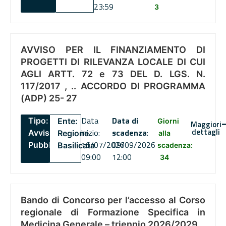
23:59
3
AVVISO PER IL FINANZIAMENTO DI
PROGETTI DI RILEVANZA LOCALE DI CUI
AGLI ARTT. 72 e 73 DEL D. LGS. N.
117/2017 , .. ACCORDO DI PROGRAMMA
(ADP) 25- 27
Data
Data di
Tipo:
Ente:
Giorni
Maggiori
dettagli
inizio:
scadenza
:
Avviso
Regione
alla
16/07/2026
09/09/2026
Pubblico
Basilicata
scadenza:
09:00
12:00
34
Bando di Concorso per l’accesso al Corso
regionale di Formazione Specifica in
Medicina Generale – triennio 2026/2029