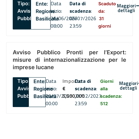
Data
Data di
Tipo:
Ente:
Scaduto
Maggiori
dettagli
inizio:
scadenza
:
Avviso
Regione
da:
26/06/2026
06/07/2026
Pubblico
Basilicata
31
08:00
23:59
giorni
Avviso Pubblico Pronti per l’Export:
misure di internazionalizzazione per le
imprese lucane
Data
Importo
Data di
Tipo:
Ente:
Giorni
Maggiori
dettagli
inizio:
€
scadenza
:
Avviso
Regione
alla
06/07/2026
5,500,000
31/12/2027
Pubblico
Basilicata
scadenza:
00:00
23:59
512