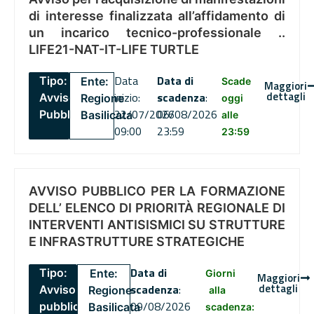
di interesse finalizzata all’affidamento di
un incarico tecnico-professionale ..
LIFE21-NAT-IT-LIFE TURTLE
Data
Data di
Tipo:
Ente:
Scade
Maggiori
dettagli
inizio:
scadenza
:
Avviso
Regione
oggi
22/07/2026
06/08/2026
Pubblico
Basilicata
alle
09:00
23:59
23:59
AVVISO PUBBLICO PER LA FORMAZIONE
DELL’ ELENCO DI PRIORITÀ REGIONALE DI
INTERVENTI ANTISISMICI SU STRUTTURE
E INFRASTRUTTURE STRATEGICHE
Data di
Tipo:
Ente:
Giorni
Maggiori
dettagli
scadenza
:
Avviso
Regione
alla
09/08/2026
pubblico
Basilicata
scadenza: