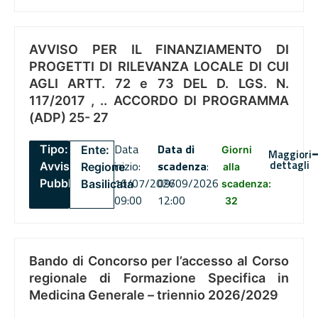
AVVISO PER IL FINANZIAMENTO DI
PROGETTI DI RILEVANZA LOCALE DI CUI
AGLI ARTT. 72 e 73 DEL D. LGS. N.
117/2017 , .. ACCORDO DI PROGRAMMA
(ADP) 25- 27
Data
Data di
Tipo:
Ente:
Giorni
Maggiori
dettagli
inizio:
scadenza
:
Avviso
Regione
alla
16/07/2026
09/09/2026
Pubblico
Basilicata
scadenza:
09:00
12:00
32
Bando di Concorso per l’accesso al Corso
regionale di Formazione Specifica in
Medicina Generale – triennio 2026/2029