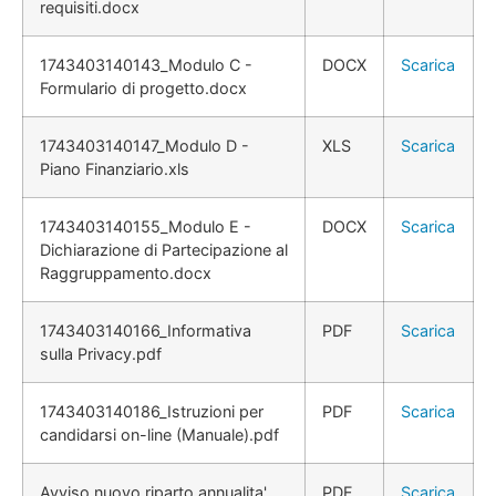
requisiti.docx
1743403140143_Modulo C -
DOCX
Scarica
Formulario di progetto.docx
1743403140147_Modulo D -
XLS
Scarica
Piano Finanziario.xls
1743403140155_Modulo E -
DOCX
Scarica
Dichiarazione di Partecipazione al
Raggruppamento.docx
1743403140166_Informativa
PDF
Scarica
sulla Privacy.pdf
1743403140186_Istruzioni per
PDF
Scarica
candidarsi on-line (Manuale).pdf
Avviso nuovo riparto annualita'
PDF
Scarica