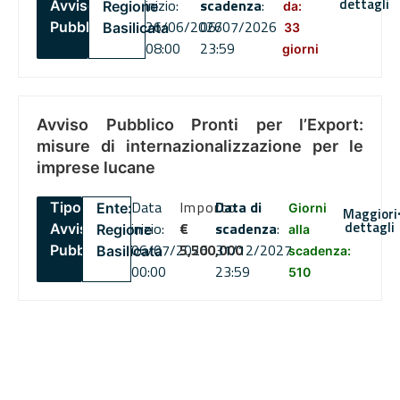
dettagli
inizio:
scadenza
:
Avviso
Regione
da:
26/06/2026
06/07/2026
Pubblico
Basilicata
33
08:00
23:59
giorni
Avviso Pubblico Pronti per l’Export:
misure di internazionalizzazione per le
imprese lucane
Data
Importo
Data di
Tipo:
Ente:
Giorni
Maggiori
dettagli
inizio:
€
scadenza
:
Avviso
Regione
alla
06/07/2026
5,500,000
31/12/2027
Pubblico
Basilicata
scadenza:
00:00
23:59
510