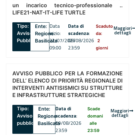
un incarico tecnico-professionale ..
LIFE21-NAT-IT-LIFE TURTLE
Data
Data di
Tipo:
Ente:
Scaduto
Maggiori
dettagli
inizio:
scadenza
:
Avviso
Regione
da:
22/07/2026
06/08/2026
Pubblico
Basilicata
2
09:00
23:59
giorni
AVVISO PUBBLICO PER LA FORMAZIONE
DELL’ ELENCO DI PRIORITÀ REGIONALE DI
INTERVENTI ANTISISMICI SU STRUTTURE
E INFRASTRUTTURE STRATEGICHE
Data di
Tipo:
Ente:
Scade
Maggiori
dettagli
scadenza
:
Avviso
Regione
domani
09/08/2026
pubblico
Basilicata
alle
23:59
23:59