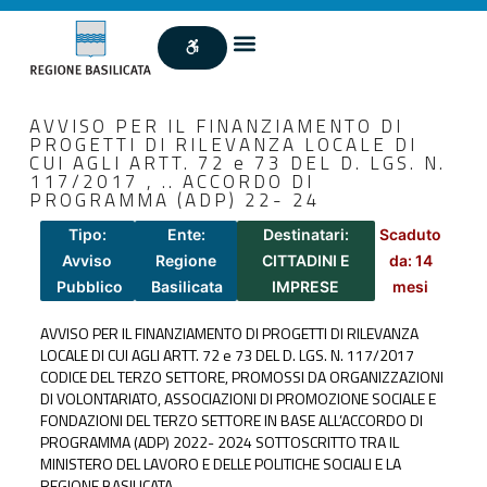
AVVISO PER IL FINANZIAMENTO DI
PROGETTI DI RILEVANZA LOCALE DI
CUI AGLI ARTT. 72 e 73 DEL D. LGS. N.
117/2017 , .. ACCORDO DI
PROGRAMMA (ADP) 22- 24
Tipo:
Ente:
Destinatari:
Scaduto
Avviso
Regione
CITTADINI E
da: 14
Pubblico
Basilicata
IMPRESE
mesi
AVVISO PER IL FINANZIAMENTO DI PROGETTI DI RILEVANZA
LOCALE DI CUI AGLI ARTT. 72 e 73 DEL D. LGS. N. 117/2017
CODICE DEL TERZO SETTORE, PROMOSSI DA ORGANIZZAZIONI
DI VOLONTARIATO, ASSOCIAZIONI DI PROMOZIONE SOCIALE E
FONDAZIONI DEL TERZO SETTORE IN BASE ALL’ACCORDO DI
PROGRAMMA (ADP) 2022- 2024 SOTTOSCRITTO TRA IL
MINISTERO DEL LAVORO E DELLE POLITICHE SOCIALI E LA
REGIONE BASILICATA