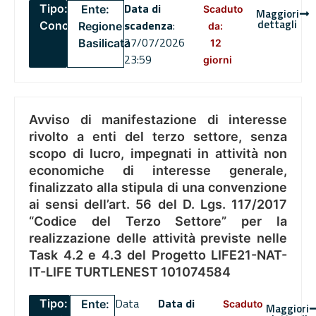
Data di
Tipo:
Ente:
Scaduto
Maggiori
dettagli
scadenza
:
Concorsi
Regione
da:
27/07/2026
Basilicata
12
23:59
giorni
Avviso di manifestazione di interesse
rivolto a enti del terzo settore, senza
scopo di lucro, impegnati in attività non
economiche di interesse generale,
finalizzato alla stipula di una convenzione
ai sensi dell’art. 56 del D. Lgs. 117/2017
“Codice del Terzo Settore” per la
realizzazione delle attività previste nelle
Task 4.2 e 4.3 del Progetto LIFE21-NAT-
IT-LIFE TURTLENEST 101074584
Data
Data di
Tipo:
Ente:
Scaduto
Maggiori