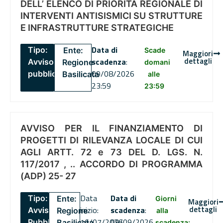
DELL’ ELENCO DI PRIORITÀ REGIONALE DI
INTERVENTI ANTISISMICI SU STRUTTURE
E INFRASTRUTTURE STRATEGICHE
Data di
Tipo:
Ente:
Scade
Maggiori
dettagli
scadenza
:
Avviso
Regione
domani
09/08/2026
pubblico
Basilicata
alle
23:59
23:59
AVVISO PER IL FINANZIAMENTO DI
PROGETTI DI RILEVANZA LOCALE DI CUI
AGLI ARTT. 72 e 73 DEL D. LGS. N.
117/2017 , .. ACCORDO DI PROGRAMMA
(ADP) 25- 27
Data
Data di
Tipo:
Ente:
Giorni
Maggiori
dettagli
inizio:
scadenza
:
Avviso
Regione
alla
16/07/2026
09/09/2026
Pubblico
Basilicata
scadenza: