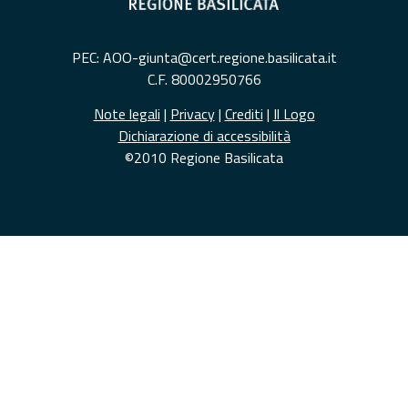
PEC: AOO-giunta@cert.regione.basilicata.it
C.F. 80002950766
Note legali
|
Privacy
|
Crediti
|
Il Logo
Dichiarazione di accessibilità
©2010 Regione Basilicata