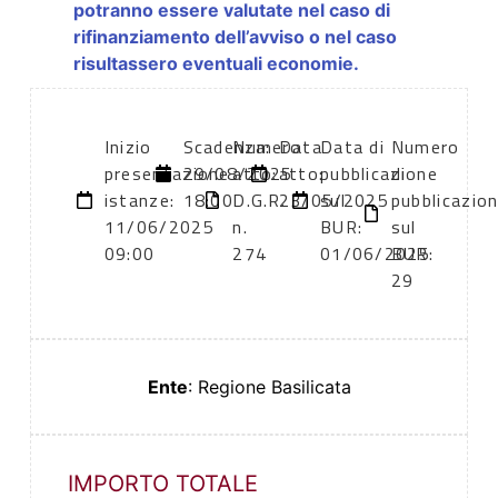
potranno essere valutate nel caso di
rifinanziamento dell’avviso o nel caso
risultassero eventuali economie.
Inizio
Scadenza:
Numero
Data
Data di
Numero
presentazione
29/08/2025
atto:
atto:
pubblicazione
di
istanze:
18:00
D.G.R.
23/05/2025
sul
pubblicazio
11/06/2025
n.
BUR:
sul
09:00
274
01/06/2025
BUR:
29
Ente
: Regione Basilicata
IMPORTO TOTALE