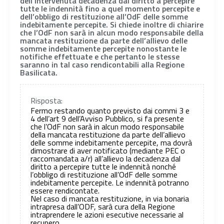
dell’intervenuta decadenza dal diritto a percepire
tutte le indennità fino a quel momento percepite e
dell’obbligo di restituzione all’OdF delle somme
indebitamente percepite. Si chiede inoltre di chiarire
che l’OdF non sarà in alcun modo responsabile della
mancata restituzione da parte dell’allievo delle
somme indebitamente percepite nonostante le
notifiche effettuate e che pertanto le stesse
saranno in tal caso rendicontabili alla Regione
Basilicata.
Risposta:
Fermo restando quanto previsto dai commi 3 e
4 dell’art 9 dell’Avviso Pubblico, si fa presente
che l’OdF non sarà in alcun modo responsabile
della mancata restituzione da parte dell’allievo
delle somme indebitamente percepite, ma dovrà
dimostrare di aver notificato (mediante PEC o
raccomandata a/r) all’allievo la decadenza dal
diritto a percepire tutte le indennità nonché
l’obbligo di restituzione all’OdF delle somme
indebitamente percepite. Le indennità potranno
essere rendicontate.
Nel caso di mancata restituzione, in via bonaria
intrapresa dall’ODF, sarà cura della Regione
intraprendere le azioni esecutive necessarie al
recupero.