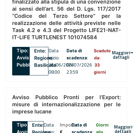
finalizzato alla stipula di una convenzione
ai sensi dell’art. 56 del D. Lgs. 117/2017
“Codice del Terzo Settore” per la
realizzazione delle attività previste nelle
Task 4.2 e 4.3 del Progetto LIFE21-NAT-
IT-LIFE TURTLENEST 101074584
Data
Data di
Tipo:
Ente:
Scaduto
Maggiori
dettagli
inizio:
scadenza
:
Avviso
Regione
da:
26/06/2026
06/07/2026
Pubblico
Basilicata
33
08:00
23:59
giorni
Avviso Pubblico Pronti per l’Export:
misure di internazionalizzazione per le
imprese lucane
Data
Importo
Data di
Tipo:
Ente:
Giorni
Maggiori
dettagli
inizio:
€
scadenza
:
Avviso
Regione
alla