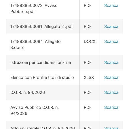
1748938500072_Avviso
PDF
Scarica
Pubblico.pdf
1748938500081_Allegato 2 .pdf
PDF
Scarica
1748938500084_Allegato
DOCX
Scarica
3.docx
Istruzioni per candidarsi on-line
PDF
Scarica
Elenco con Profili e titoli di studio
XLSX
Scarica
D.G.R. n. 94/2026
PDF
Scarica
Avviso Pubblico D.G.R. n.
PDF
Scarica
94/2026
Atto unilaterale D.G.R. n. 94/2026
PDF
Scarica