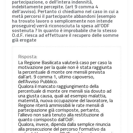
partecipazione, o dell’intera indennità,
indebitamente percepite. (art 9 comma 4
dell’avviso). Pertanto ci chiediamo nel caso in cui a
metà percorsi il partecipante abbandoni (esempio
ha trovato lavoro o semplicemente non intende
proseguire) verrà riconosciuta la spesa all’ODF
sostenuta ? In quanto è improbabile che lo stesso
O.d.F. riesca ad effettuare il recupero delle somme
già erogate
Risposta:
La Regione Basilicata valuterà caso per caso la
motivazione per la quale non è stata raggiunta
la percentuale di monte ore mensili prevista
dall’art. 9 comma 1, ultimo capoverso,
dell’Avviso Pubblico.
Qualora il mancato raggiungimento della
percentuale di monte ore mensili sia dovuto ad
una giusta causa, quali ad esempio malattia,
maternità, nuova occupazione del lavoratore, la
Regione riterrà ammissibili le rate mensili di
partecipazione già corrisposte, pertanto,
l’allievo non sarà tenuto alla restituzione di
quanto corrisposto dall’OdF.
Qualora, invece, dipenda dalla semplice rinuncia
alla prosecuzione del percorso formativo da