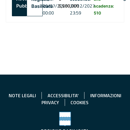
06/07/2026
5,500,000
31/12/2027
Pubblico
Basilicata
scadenza:
00:00
23:59
510
NOTE LEGALI
ACCESSIBILITA'
INFORMAZIONI
PRIVACY
COOKIES