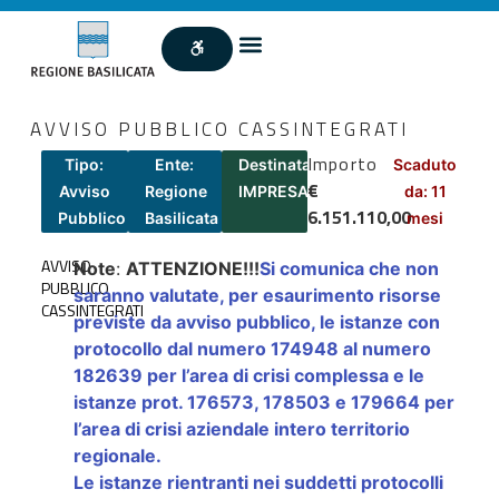
AVVISO PUBBLICO CASSINTEGRATI
Importo
Tipo:
Ente:
Destinatari:
Scaduto
€
Avviso
Regione
IMPRESA
da: 11
6.151.110,00
Pubblico
Basilicata
mesi
AVVISO
Note
:
ATTENZIONE!!!
Si comunica che non
PUBBLICO
saranno valutate, per esaurimento risorse
CASSINTEGRATI
previste da avviso pubblico, le istanze con
protocollo dal numero 174948 al numero
182639 per l’area di crisi complessa e le
istanze prot. 176573, 178503 e 179664 per
l’area di crisi aziendale intero territorio
regionale.
Le istanze rientranti nei suddetti protocolli