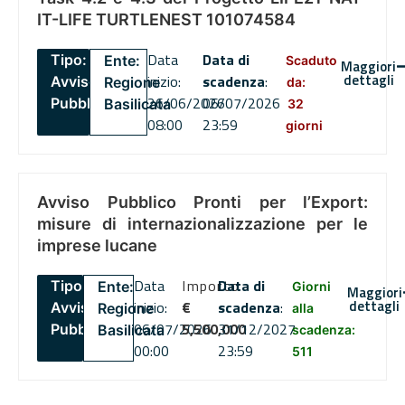
IT-LIFE TURTLENEST 101074584
Data
Data di
Tipo:
Ente:
Scaduto
Maggiori
dettagli
inizio:
scadenza
:
Avviso
Regione
da:
26/06/2026
06/07/2026
Pubblico
Basilicata
32
08:00
23:59
giorni
Avviso Pubblico Pronti per l’Export:
misure di internazionalizzazione per le
imprese lucane
Data
Importo
Data di
Tipo:
Ente:
Giorni
Maggiori
dettagli
inizio:
€
scadenza
:
Avviso
Regione
alla
06/07/2026
5,500,000
31/12/2027
Pubblico
Basilicata
scadenza:
00:00
23:59
511