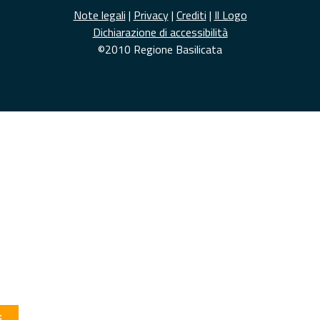
Note legali
|
Privacy
|
Crediti
|
Il Logo
Dichiarazione di accessibilità
©2010 Regione Basilicata