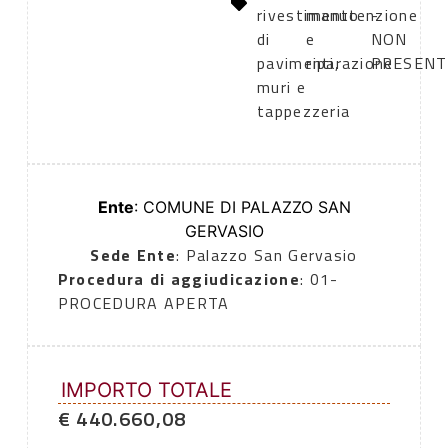
rivestimento
manutenzione
-
di
e
NON
pavimenti,
riparazione
PRESENT
muri e
tappezzeria
Ente
: COMUNE DI PALAZZO SAN
GERVASIO
Sede Ente
: Palazzo San Gervasio
Procedura di aggiudicazione
: 01-
PROCEDURA APERTA
IMPORTO TOTALE
€ 440.660,08