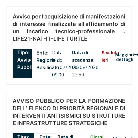
Avviso per l’acquisizione di manifestazioni
di interesse finalizzata all’affidamento di
un incarico tecnico-professionale ..
LIFE21-NAT-IT-LIFE TURTLE
Data
Data di
Tipo:
Ente:
Scaduto
Maggiori
dettagli
inizio:
scadenza
:
Avviso
Regione
ieri
22/07/2026
06/08/2026
Pubblico
Basilicata
09:00
23:59
AVVISO PUBBLICO PER LA FORMAZIONE
DELL’ ELENCO DI PRIORITÀ REGIONALE DI
INTERVENTI ANTISISMICI SU STRUTTURE
E INFRASTRUTTURE STRATEGICHE
Data di
Tipo:
Ente:
Giorni