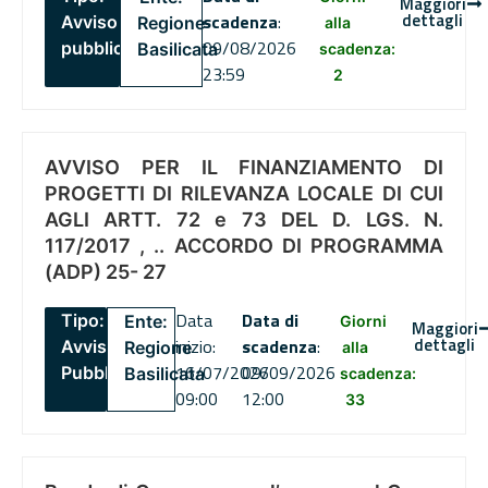
Maggiori
dettagli
scadenza
:
Avviso
Regione
alla
09/08/2026
pubblico
Basilicata
scadenza:
23:59
2
AVVISO PER IL FINANZIAMENTO DI
PROGETTI DI RILEVANZA LOCALE DI CUI
AGLI ARTT. 72 e 73 DEL D. LGS. N.
117/2017 , .. ACCORDO DI PROGRAMMA
(ADP) 25- 27
Data
Data di
Tipo:
Ente:
Giorni
Maggiori
dettagli
inizio:
scadenza
:
Avviso
Regione
alla
16/07/2026
09/09/2026
Pubblico
Basilicata
scadenza:
09:00
12:00
33