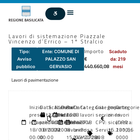
Lavori di sistemazione Piazzale
Vincenzo d’Errico – 1° Stralcio
Importo
Tipo:
Ente: COMUNE DI
Scaduto
€
Avviso
PALAZZO SAN
da: 219
440.660,08
pubblico
GERVASIO
mesi
Lavori di pavimentazione
Inizio
Data
Scadenza:
Numero
Data
Data
Data
Categoria
Categoria
Importo
Categorie
presentazione
di
22/04/2008
atto:
atto:
di
di
lavori
servizi
oneri
lavori
istanze:
pubblicazione:
10:00
Determina
18/03/2008
inizio
fine
CPV:
CPV:
sicurezza:
(DPR
18/03/2008
18/03/2008
32
lavori:
lavori:
Posa
Servizi
15.131,66
2000):
00:00
00:00
15/05/2008
24/10/2008
e
di
0000