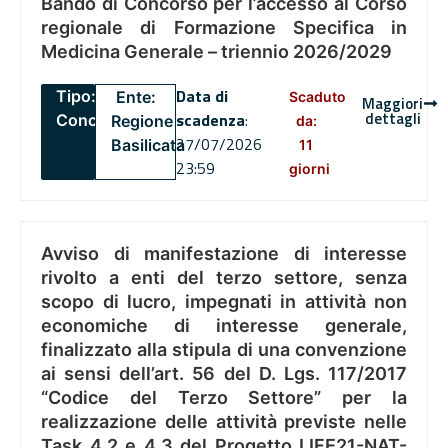
Bando di Concorso per l’accesso al Corso
regionale di Formazione Specifica in
Medicina Generale – triennio 2026/2029
Data di
Tipo:
Ente:
Scaduto
Maggiori
dettagli
scadenza
:
Concorsi
Regione
da:
27/07/2026
Basilicata
11
23:59
giorni
Avviso di manifestazione di interesse
rivolto a enti del terzo settore, senza
scopo di lucro, impegnati in attività non
economiche di interesse generale,
finalizzato alla stipula di una convenzione
ai sensi dell’art. 56 del D. Lgs. 117/2017
“Codice del Terzo Settore” per la
realizzazione delle attività previste nelle
Task 4.2 e 4.3 del Progetto LIFE21-NAT-