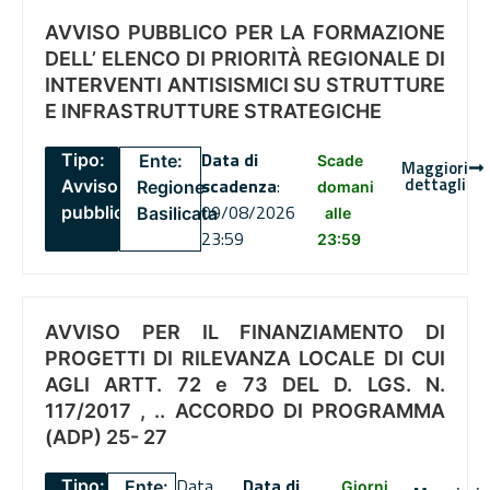
AVVISO PUBBLICO PER LA FORMAZIONE
DELL’ ELENCO DI PRIORITÀ REGIONALE DI
INTERVENTI ANTISISMICI SU STRUTTURE
E INFRASTRUTTURE STRATEGICHE
Data di
Tipo:
Ente:
Scade
Maggiori
dettagli
scadenza
:
Avviso
Regione
domani
09/08/2026
pubblico
Basilicata
alle
23:59
23:59
AVVISO PER IL FINANZIAMENTO DI
PROGETTI DI RILEVANZA LOCALE DI CUI
AGLI ARTT. 72 e 73 DEL D. LGS. N.
117/2017 , .. ACCORDO DI PROGRAMMA
(ADP) 25- 27
Data
Data di
Tipo:
Ente:
Giorni