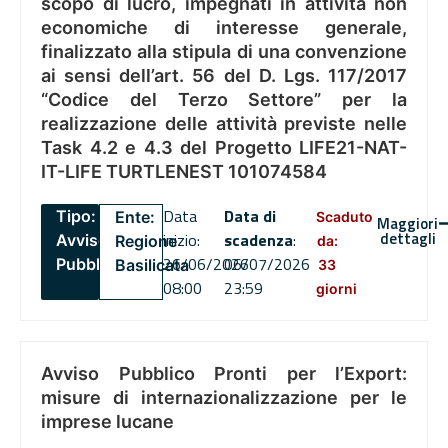
scopo di lucro, impegnati in attività non
economiche di interesse generale,
finalizzato alla stipula di una convenzione
ai sensi dell’art. 56 del D. Lgs. 117/2017
“Codice del Terzo Settore” per la
realizzazione delle attività previste nelle
Task 4.2 e 4.3 del Progetto LIFE21-NAT-
IT-LIFE TURTLENEST 101074584
Data
Data di
Tipo:
Ente:
Scaduto
Maggiori
dettagli
inizio:
scadenza
:
Avviso
Regione
da:
26/06/2026
06/07/2026
Pubblico
Basilicata
33
08:00
23:59
giorni
Avviso Pubblico Pronti per l’Export:
misure di internazionalizzazione per le
imprese lucane