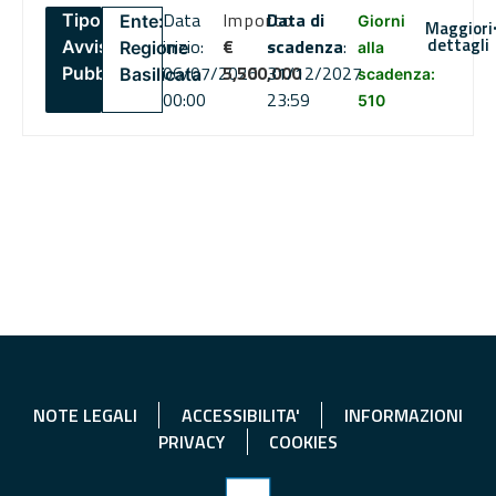
Data
Importo
Data di
Tipo:
Ente:
Giorni
Maggiori
dettagli
inizio:
€
scadenza
:
Avviso
Regione
alla
06/07/2026
5,500,000
31/12/2027
Pubblico
Basilicata
scadenza:
00:00
23:59
510
NOTE LEGALI
ACCESSIBILITA'
INFORMAZIONI
PRIVACY
COOKIES