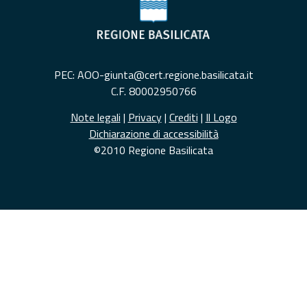
PEC: AOO-giunta@cert.regione.basilicata.it
C.F. 80002950766
Note legali
|
Privacy
|
Crediti
|
Il Logo
Dichiarazione di accessibilità
©2010 Regione Basilicata