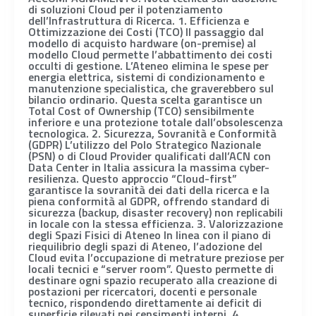
di soluzioni Cloud per il potenziamento
dell’Infrastruttura di Ricerca. 1. Efficienza e
Ottimizzazione dei Costi (TCO) Il passaggio dal
modello di acquisto hardware (on-premise) al
modello Cloud permette l’abbattimento dei costi
occulti di gestione. L’Ateneo elimina le spese per
energia elettrica, sistemi di condizionamento e
manutenzione specialistica, che graverebbero sul
bilancio ordinario. Questa scelta garantisce un
Total Cost of Ownership (TCO) sensibilmente
inferiore e una protezione totale dall’obsolescenza
tecnologica. 2. Sicurezza, Sovranità e Conformità
(GDPR) L’utilizzo del Polo Strategico Nazionale
(PSN) o di Cloud Provider qualificati dall’ACN con
Data Center in Italia assicura la massima cyber-
resilienza. Questo approccio “Cloud-first”
garantisce la sovranità dei dati della ricerca e la
piena conformità al GDPR, offrendo standard di
sicurezza (backup, disaster recovery) non replicabili
in locale con la stessa efficienza. 3. Valorizzazione
degli Spazi Fisici di Ateneo In linea con il piano di
riequilibrio degli spazi di Ateneo, l’adozione del
Cloud evita l’occupazione di metrature preziose per
locali tecnici e “server room”. Questo permette di
destinare ogni spazio recuperato alla creazione di
postazioni per ricercatori, docenti e personale
tecnico, rispondendo direttamente ai deficit di
superficie rilevati nei censimenti interni. 4.