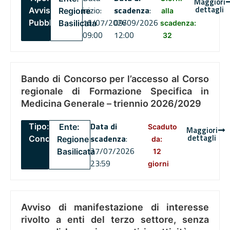
Maggiori
dettagli
inizio:
scadenza
:
Avviso
Regione
alla
16/07/2026
09/09/2026
Pubblico
Basilicata
scadenza:
09:00
12:00
32
Bando di Concorso per l’accesso al Corso
regionale di Formazione Specifica in
Medicina Generale – triennio 2026/2029
Data di
Tipo:
Ente:
Scaduto
Maggiori
dettagli
scadenza
:
Concorsi
Regione
da:
27/07/2026
Basilicata
12
23:59
giorni
Avviso di manifestazione di interesse
rivolto a enti del terzo settore, senza