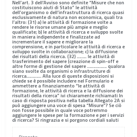
Nell’art. 3 dell’Avviso sono definite “Misure che non
costituiscono aiuti di Stato” le attività
dell’organismo o dell’infrastruttura di ricerca quasi
esclusivamente di natura non economica, quali tra
l’altro: (31) a) le attività di formazione volte a
rendere le risorse umane più ampie e meglio
qualificate; b) le attività di ricerca e sviluppo svolte
in maniera indipendente e finalizzate ad
incrementare il sapere e migliorare la
comprensione, e in particolare le attività di ricerca e
sviluppo svolte in collaborazione; c) la diffusione
dei risultati della ricerca. (32) …….. le attività di
trasferimento del sapere (creazione di spin-off e
altre forme di gestione del sapere ……………. qualora
siano svolte da organismi o infrastrutture di
ricerca………… Alla luce di queste disposizioni si
chiede se è possibile includere nel Formulario e
ammettere a finanziamento “le attività di
formazione, le attività di ricerca e la diffusione dei
risultati della ricerca” ivi chiaramente richiamati In
caso di risposta positiva nella tabella Allegato 2A si
può aggiungere una voce di spesa “Misure”? Se ciò
non fosse possibile in quale voce potremmo
aggiungere le spese per la formazione e per i servizi
di ricerca? Si ringrazia e si porgono cordiali saluti
Risposta: